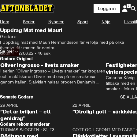
Logga in
Hem
Serier
Nyheter
Sport
Nöje
Livsstil
Uppdrag Mat med Mauri
Godare
I Uppdrag mat med Mauri Hermundsson får vi följa med på olika 
äventyr där maten är central.
Se mer
Godare
•
27.06.22
•
46 sek
Godare Original
Oliver Ingrosso - livets smaker
Festlighete
I serien ”Oliver Ingrosso – Livets smaker” tar krögaren 
vinterspecia
och matälskaren Oliver med oss på en smakresa 
Catarina König, 
genom Italien. Självklart hälsar brodern Benjamin 
tillbaka med en
Ingrosso på i Rom.
smaker i fokus. D
julfavoriter och 
Senaste Godare
SE ALLA
succé.
29 APRIL
0:50
22 APRIL
”Det är briljant – ett
”Otroligt gott – världskla
genidrag”
Godare rekommenderar
THOMAS SJÖGREN
•
S1, E3
13:56
GOTT OCH GRÖNT MED FABBE
Rödtunga med
Fläskkotletter i svampså