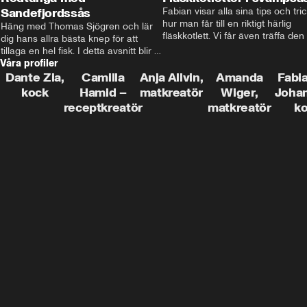
Sandefjordssås
Fabian visar alla sina tips och tric
hur man får till en riktigt härlig 
Häng med Thomas Sjögren och lär 
fläskkotlett. Vi får även träffa den 
dig hans allra bästa knep för att 
före detta schlagerkungen Fredrik
tillaga en hel fisk. I detta avsnitt blir 
som lämnat stan och sadlat om till
Våra profiler
de helstekt rödtunga med 
grisbonde på Gotland.
sandefjordssås och en magisk sallad 
Dante Zia,
Camilla
Anja Allvin,
Amanda
Fabia
på pepparrot och äpple.
kock
Hamid –
matkreatör
Wiger,
Joha
receptkreatör
matkreatör
k