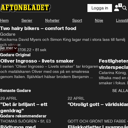
Logga in
Hem
Serier
Nyheter
Sport
Nöje
Livsstil
Two hairy bikers – comfort food
Godare
Kockarna David Myers och Simon King lagar mat i stora lass till familj 
och vänner.
Se mer
Godare
•
27.06.22
•
81 sek
Godare Original
Oliver Ingrosso - livets smaker
Festlighete
I serien ”Oliver Ingrosso – Livets smaker” tar krögaren 
vinterspecia
och matälskaren Oliver med oss på en smakresa 
Catarina König, 
genom Italien. Självklart hälsar brodern Benjamin 
tillbaka med en
Ingrosso på i Rom.
smaker i fokus. D
julfavoriter och 
Senaste Godare
SE ALLA
succé.
29 APRIL
0:50
22 APRIL
”Det är briljant – ett
”Otroligt gott – världskla
genidrag”
Godare rekommenderar
THOMAS SJÖGREN
•
S1, E3
13:56
GOTT OCH GRÖNT MED FABBE
Rödtunga med
Fläskkotletter i svampså