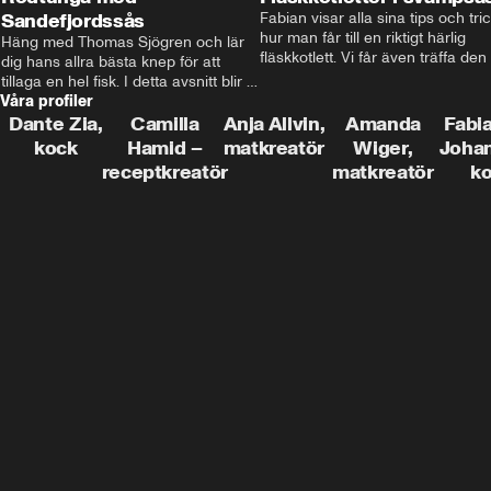
Sandefjordssås
Fabian visar alla sina tips och tric
hur man får till en riktigt härlig 
Häng med Thomas Sjögren och lär 
fläskkotlett. Vi får även träffa den 
dig hans allra bästa knep för att 
före detta schlagerkungen Fredrik
tillaga en hel fisk. I detta avsnitt blir 
som lämnat stan och sadlat om till
Våra profiler
de helstekt rödtunga med 
grisbonde på Gotland.
sandefjordssås och en magisk sallad 
Dante Zia,
Camilla
Anja Allvin,
Amanda
Fabia
på pepparrot och äpple.
kock
Hamid –
matkreatör
Wiger,
Joha
receptkreatör
matkreatör
k