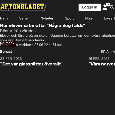
Logga in
Hem
Serier
Nyheter
Sport
Nöje
Livsstil
Hör eleverna berätta: "Några dog i aids"
Röster från världen
Elever och lärare på en skola i Uganda berättar om den svåra situation 
som uppstod vid pandemin.
Se mer
Röster från världen
•
28.06.22
•
131 sek
Senast
SE ALLA
23 FEB. 2023
1:12
16 FEB. 2023
"Det var glassplitter överallt"
"Våra nerver