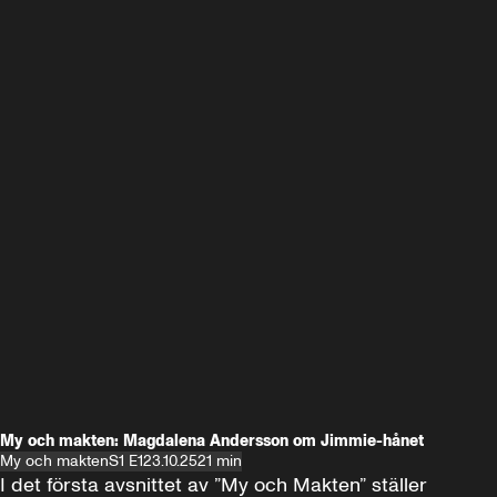
My och makten: Magdalena Andersson om Jimmie-hånet
My och makten
S1 E1
23.10.25
21 min
I det första avsnittet av ”My och Makten” ställer 