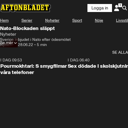
Logga in
Hem
Serier
Nyheter
Sport
Nöje
Livsstil
Nato-Blockaden släppt
Nyheter
Sverige inbjudet i Nato efter ödesmötet
Se mer
Nyheter
•
28.06.22
•
5 min
SE ALLA
I DAG 09:53
1:36
I DAG 06:40
Pourmokhtari: S smygfilmar
Sex dödade i skolskjutni
våra telefoner