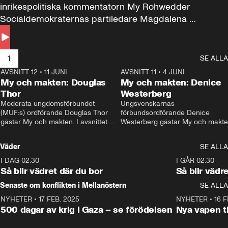
inrikespolitiska kommentatorn My Rohwedder 
Socialdemokraternas partiledare Magdalena 
Andersson till svars.
1
SE ALLA
AVSNITT 12
•
11 JUNI
26:27
AVSNITT 11
•
4 JUNI
2
My och makten: Douglas
My och makten: Denice
Thor
Westerberg
Moderata ungdomsförbundet 
Ungsvenskarnas 
(MUF:s) ordförande Douglas Thor 
förbundsordförande Denice 
gästar My och makten. I avsnittet 
Westerberg gästar My och makten.
diskuteras tonårsutvisningarna och 
avsnittet diskuteras migrationsfrå
hur Moderaterna ska locka väljare till 
och hur SD ska locka kvinnliga 
Väder
SE ALLA
valet i höst. 
väljare. 
I DAG 02:30
1:06
I GÅR 02:30
Så blir vädret där du bor
Så blir vädr
Senaste om konflikten i Mellanöstern
SE ALLA
NYHETER
•
17 FEB. 2025
0:45
NYHETER
•
16 F
500 dagar av krig i Gaza – se förödelsen
Nya vapen ti