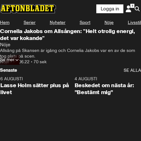
Logga in
Hem
Serier
Nyheter
Sport
Nöje
Livsstil
Cornelia Jakobs om Allsången: "Helt otrolig energi,
det var kokande"
Nöje
Allsång på Skansen är igång och Cornelia Jakobs var en av de som 
tog plats på scen.
Se mer
Nöje
•
29.06.22
•
70 sek
Senaste
SE ALLA
6 AUGUSTI
1:04
4 AUGUSTI
Lasse Holm sätter plus på
Beskedet om nästa år:
livet
”Bestämt mig”