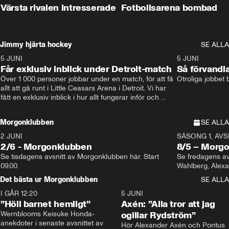
Värsta rivalen intresserade
Fotbollsarena bombad
Jimmy hjärta hockey
SE ALLA
5 JUNI
11:14
5 JUNI
Får exklusiv inblick under Detroit-match
Så förvandl
Över 1 000 personer jobbar under en match, för att få 
Otroliga jobbet
allt att gå runt i Little Ceasars Arena i Detroit. Vi har 
fått en exklusiv inblick i hur allt fungerar inför och 
under match i världens bästa hockeyliga
Morgonklubben
SE ALLA
2 JUNI
SÄSONG 1, AVSN
2/6 - Morgonklubben
8/5 – Morg
Se tisdagens avsnitt av Morgonklubben här. Start 
Se fredagens av
09.00. 
Det bästa ur Morgonklubben
SE ALLA
I GÅR 12:20
1:14
5 JUNI
”Höll barnet hemligt”
Axén: ”Alla tror att jag
Wernblooms Keisuke Honda-
ogillar Rydström”
anekdoter i senaste avsnittet av 
Hör Alexander Axén och Pontus 