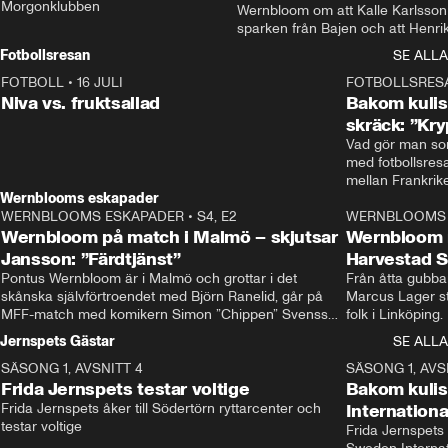
Morgonklubben
Wernbloom om att Kalle Karlsson 
sparken från Bajen och att Henrik
Rydström tar över
Fotbollsresan
SE ALLA
FOTBOLL
•
16 JULI
0:44
FOTBOLLSRES
Niva vs. fruktsallad
Bakom kulis
skräck: ”Kry
Vad gör man som
med fotbollsres
Wernblooms eskapader
WERNBLOOMS ESKAPADER
•
S4, E2
38:23
WERNBLOOMS 
Wernbloom på match i Malmö – skjutsar
Wernbloom 
Jansson: ”Färdtjänst”
Harvestad 
Pontus Wernbloom är i Malmö och grottar i det 
Från åtta gubbar 
skånska självförtroendet med Björn Ranelid, går på 
Marcus Lager sta
MFF-match med komikern Simon ”Chippen” Svensson 
folk i Linköping
och hjälper skadade stjärnbacken Pontus Jansson 
och Wernbloom kl
Jernspets Gästar
SE ALLA
hem. 
SÄSONG 1, AVSNITT 4
13:37
SÄSONG 1, AVS
Frida Jernspets testar voltige
Bakom kuli
Frida Jernspets åker till Södertörn ryttarcenter och 
Internation
testar voltige
Frida Jernspets 