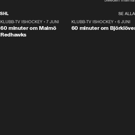
Sweden Interna
SHL
SE ALLA
KLUBB-TV ISHOCKEY
•
7 JUNI
1:02:53
KLUBB-TV ISHOCKEY
•
6 JUNI
1:0
Plus
60 minuter om Malmö
60 minuter om Björklöve
Redhawks