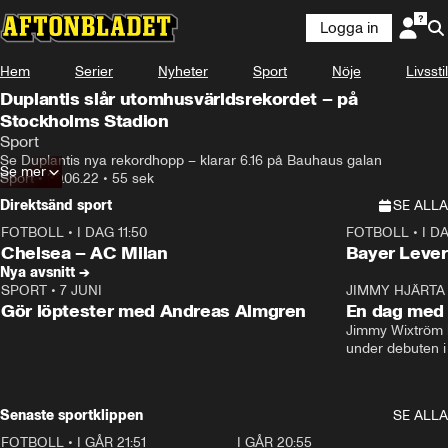
Logga in
Hem
Serier
Nyheter
Sport
Nöje
Livsstil
Duplantis slår utomhusvärldsrekordet – på
Stockholms Stadion
Sport
Se Duplantis nya rekordhopp – klarar 6.16 på Bauhaus galan
Se mer
Sport
•
30.06.22
•
55 sek
Direktsänd sport
SE ALLA
FOTBOLL
•
I DAG 11:50
FOTBOLL
•
I D
Plus
Plus
Chelsea – AC Milan
Bayer Lever
Nya avsnitt →
SPORT
•
7 JUNI
16:36
JIMMY HJÄRTA
Gör löptester med Andreas Almgren
En dag med 
Jimmy Wixtröm 
under debuten i
Senaste sportklippen
SE ALLA
FOTBOLL
•
I GÅR 21:51
0:31
I GÅR 20:55