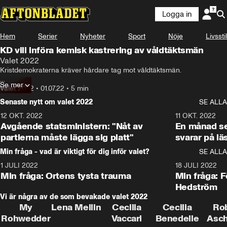
Logga in
Hem
Serier
Nyheter
Sport
Nöje
Livsstil
KD vill införa kemisk kastrering av våldtäktsmän
Valet 2022
Kristdemokraterna kräver hårdare tag mot våldtäktsmän.

Se mer
Nu vill partiet kunna kemisk kastrera sexbrottslingar innan de släpps ut 
Valet 2022
•
01.07.22
•
5 min
ur fängelset.

Senaste nytt om valet 2022
SE ALLA
– En våldtäktsman, ska han kliva utanför fängelsemurarna ska han 
12 OKT. 2022
16:10
11 OKT. 2022
vara kemisk kastrerad, säger Ebba Busch till Aftonbladet.
Avgående statsministern: "Nåt av
En månad s
partierna måste lägga sig platt"
svarar på lä
Min fråga - vad är viktigt för dig inför valet?
SE ALLA
1 JULI 2022
8:57
18 JULI 2022
Min fråga: Ortens tysta trauma
Min fråga: 
Hedström
Vi är några av de som bevakade valet 2022
My
Lena Mellin
Cecilia
Cecilia
Ro
Rohwedder
Vaccari
Benedelle
Asc