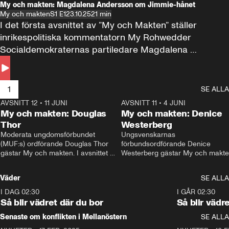
My och makten: Magdalena Andersson om Jimmie-hånet
My och makten
S1 E1
23.10.25
21 min
I det första avsnittet av ”My och Makten” ställer 
inrikespolitiska kommentatorn My Rohwedder 
Socialdemokraternas partiledare Magdalena 
Andersson till svars.
1
SE ALLA
AVSNITT 12
•
11 JUNI
26:27
AVSNITT 11
•
4 JUNI
2
My och makten: Douglas
My och makten: Denice
Thor
Westerberg
Moderata ungdomsförbundet 
Ungsvenskarnas 
(MUF:s) ordförande Douglas Thor 
förbundsordförande Denice 
gästar My och makten. I avsnittet 
Westerberg gästar My och makten.
diskuteras tonårsutvisningarna och 
avsnittet diskuteras migrationsfrå
hur Moderaterna ska locka väljare till 
och hur SD ska locka kvinnliga 
Väder
SE ALLA
valet i höst. 
väljare. 
I DAG 02:30
1:06
I GÅR 02:30
Så blir vädret där du bor
Så blir vädr
Senaste om konflikten i Mellanöstern
SE ALLA