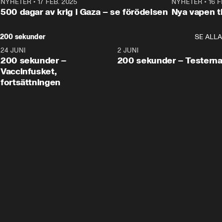
NYHETER
•
17 FEB. 2025
0:45
NYHETER
•
16 F
500 dagar av krig i Gaza – se förödelsen
Nya vapen ti
200 sekunder
SE ALLA
24 JUNI
5:00
2 JUNI
200 sekunder –
200 sekunder – Testern
Vaccinfusket,
fortsättningen