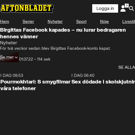
Logga in
Hem
Serier
Nyheter
Sport
Nöje
Livsstil
Birgittas Facebook kapades – nu lurar bedragaren
hennes vänner
Nyheter
För två veckor sedan blev Birgittas Facebook-konto kapat.

Se mer
Sedan dess har en bedragare utgett sig för att vara Birgitta och 
Nyheter
•
01.07.22
•
114 sek
kontaktat flera vänner – med målet att lura dem på pengar.

SE ALLA
– Min väninna har blivit av med nästan 20 000 kronor.
I DAG 09:53
1:36
I DAG 06:40
Pourmokhtari: S smygfilmar
Sex dödade i skolskjutni
våra telefoner