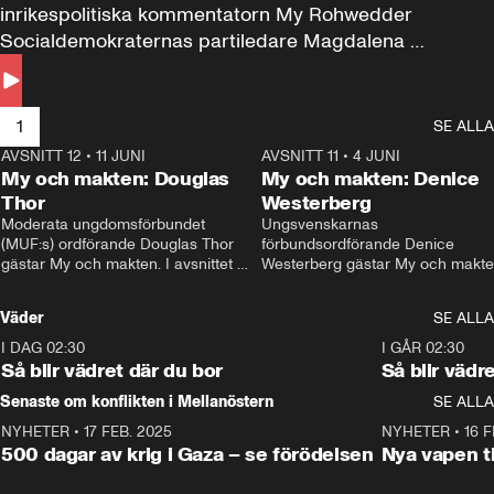
inrikespolitiska kommentatorn My Rohwedder 
Socialdemokraternas partiledare Magdalena 
Andersson till svars.
1
SE ALLA
AVSNITT 12
•
11 JUNI
26:27
AVSNITT 11
•
4 JUNI
2
My och makten: Douglas
My och makten: Denice
Thor
Westerberg
Moderata ungdomsförbundet 
Ungsvenskarnas 
(MUF:s) ordförande Douglas Thor 
förbundsordförande Denice 
gästar My och makten. I avsnittet 
Westerberg gästar My och makten.
diskuteras tonårsutvisningarna och 
avsnittet diskuteras migrationsfrå
hur Moderaterna ska locka väljare till 
och hur SD ska locka kvinnliga 
Väder
SE ALLA
valet i höst. 
väljare. 
I DAG 02:30
1:06
I GÅR 02:30
Så blir vädret där du bor
Så blir vädr
Senaste om konflikten i Mellanöstern
SE ALLA
NYHETER
•
17 FEB. 2025
0:45
NYHETER
•
16 F
500 dagar av krig i Gaza – se förödelsen
Nya vapen ti