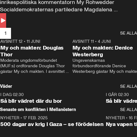
inrikespolitiska kommentatorn My Rohwedder 
Socialdemokraternas partiledare Magdalena 
Andersson till svars.
1
SE ALLA
AVSNITT 12
•
11 JUNI
26:27
AVSNITT 11
•
4 JUNI
2
My och makten: Douglas
My och makten: Denice
Thor
Westerberg
Moderata ungdomsförbundet 
Ungsvenskarnas 
(MUF:s) ordförande Douglas Thor 
förbundsordförande Denice 
gästar My och makten. I avsnittet 
Westerberg gästar My och makten.
diskuteras tonårsutvisningarna och 
avsnittet diskuteras migrationsfrå
hur Moderaterna ska locka väljare till 
och hur SD ska locka kvinnliga 
Väder
SE ALLA
valet i höst. 
väljare. 
I DAG 02:30
1:06
I GÅR 02:30
Så blir vädret där du bor
Så blir vädr
Senaste om konflikten i Mellanöstern
SE ALLA
NYHETER
•
17 FEB. 2025
0:45
NYHETER
•
16 F
500 dagar av krig i Gaza – se förödelsen
Nya vapen ti