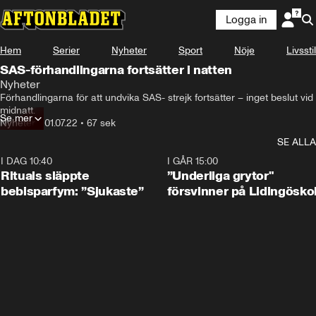
Logga in
Hem
Serier
Nyheter
Sport
Nöje
Livsstil
SAS-förhandlingarna fortsätter i natten
Nyheter
Förhandlingarna för att undvika SAS- strejk fortsätter – inget beslut vid 
midnatt.
Se mer
Nyheter
•
01.07.22
•
67 sek
SE ALLA
I DAG 10:40
1:01
I GÅR 15:00
Rituals släppte
”Underliga grytor"
bebisparfym: ”Sjukaste”
försvinner på Lidingösko