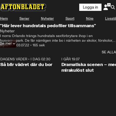
Logga in
Hem
Serier
Nyheter
Sport
Nöje
Livsstil
"Här lever hundratals pedofiler tillsammans"
Nyheter
I norra Orlando trängs hundratals sexförbrytare ihop i en 
husvagnspark. De får nämligen inte bo i närheten av skolor, förskolor, 
Se mer
parker och kyrkor.

Nyheter
•
03.07.22
•
165 sek
–Är det rättvist att märka mig och inte en mördare?
SE ALLA
DAGENS VÄDER
•
I DAG 02:30
1:06
I GÅR 19:07
Så blir vädret där du bor
Dramatiska scenen – me
mirakulöst slut