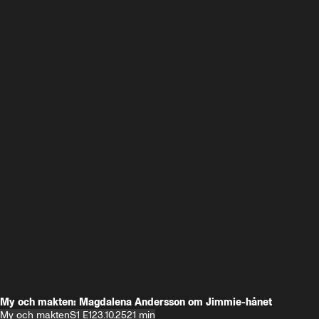
My och makten: Magdalena Andersson om Jimmie-hånet
My och makten
S1 E1
23.10.25
21 min