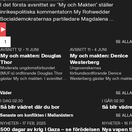
I det första avsnittet av ”My och Makten” ställer 
inrikespolitiska kommentatorn My Rohwedder 
Socialdemokraternas partiledare Magdalena 
Andersson till svars.
1
SE ALLA
AVSNITT 12
•
11 JUNI
26:27
AVSNITT 11
•
4 JUNI
2
My och makten: Douglas
My och makten: Denice
Thor
Westerberg
Moderata ungdomsförbundet 
Ungsvenskarnas 
(MUF:s) ordförande Douglas Thor 
förbundsordförande Denice 
gästar My och makten. I avsnittet 
Westerberg gästar My och makten.
diskuteras tonårsutvisningarna och 
avsnittet diskuteras migrationsfrå
hur Moderaterna ska locka väljare till 
och hur SD ska locka kvinnliga 
Väder
SE ALLA
valet i höst. 
väljare. 
I DAG 02:30
1:06
I GÅR 02:30
Så blir vädret där du bor
Så blir vädr
Senaste om konflikten i Mellanöstern
SE ALLA
NYHETER
•
17 FEB. 2025
0:45
NYHETER
•
16 F
500 dagar av krig i Gaza – se förödelsen
Nya vapen ti