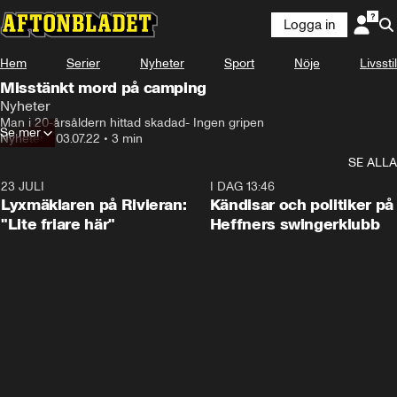
Logga in
Hem
Serier
Nyheter
Sport
Nöje
Livsstil
Misstänkt mord på camping
Nyheter
Man i 20-årsåldern hittad skadad- Ingen gripen
Se mer
Nyheter
•
03.07.22
•
3 min
SE ALLA
23 JULI
2:02
I DAG 13:46
Lyxmäklaren på Rivieran:
Kändisar och politiker på
"Lite friare här"
Heffners swingerklubb