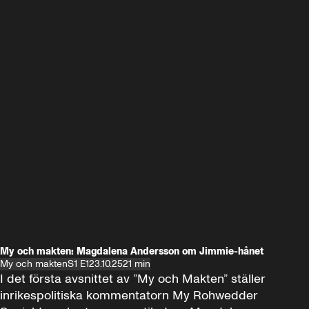
My och makten: Magdalena Andersson om Jimmie-hånet
My och makten
S1 E1
23.10.25
21 min
I det första avsnittet av ”My och Makten” ställer 
inrikespolitiska kommentatorn My Rohwedder 