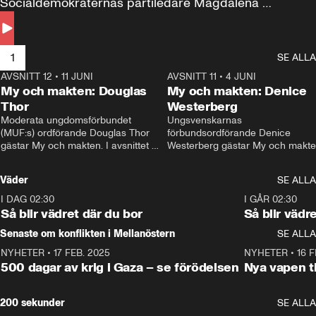
Socialdemokraternas partiledare Magdalena 
Andersson till svars.
1
SE ALLA
AVSNITT 12
•
11 JUNI
26:27
AVSNITT 11
•
4 JUNI
2
My och makten: Douglas
My och makten: Denice
Thor
Westerberg
Moderata ungdomsförbundet 
Ungsvenskarnas 
(MUF:s) ordförande Douglas Thor 
förbundsordförande Denice 
gästar My och makten. I avsnittet 
Westerberg gästar My och makten.
diskuteras tonårsutvisningarna och 
avsnittet diskuteras migrationsfrå
hur Moderaterna ska locka väljare till 
och hur SD ska locka kvinnliga 
Väder
SE ALLA
valet i höst. 
väljare. 
I DAG 02:30
1:06
I GÅR 02:30
Så blir vädret där du bor
Så blir vädr
Senaste om konflikten i Mellanöstern
SE ALLA
NYHETER
•
17 FEB. 2025
0:45
NYHETER
•
16 F
500 dagar av krig i Gaza – se förödelsen
Nya vapen ti
200 sekunder
SE ALLA