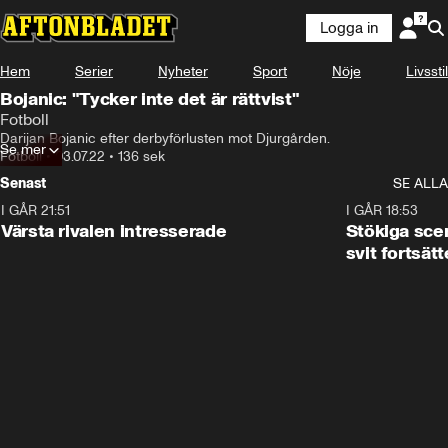
Logga in
Hem
Serier
Nyheter
Sport
Nöje
Livsstil
Bojanic: "Tycker inte det är rättvist"
Fotboll
Darijan Bojanic efter derbyförlusten mot Djurgården.
Se mer
Fotboll
•
03.07.22
•
136 sek
Senast
SE ALLA
I GÅR 21:51
0:31
I GÅR 18:53
Värsta rivalen intresserade
Stökiga sce
svit fortsätt