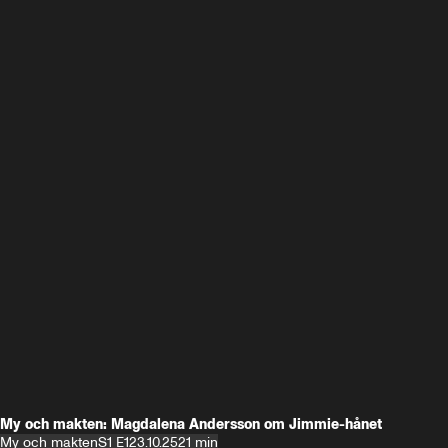
My och makten: Magdalena Andersson om Jimmie-hånet
My och makten
S1 E1
23.10.25
21 min