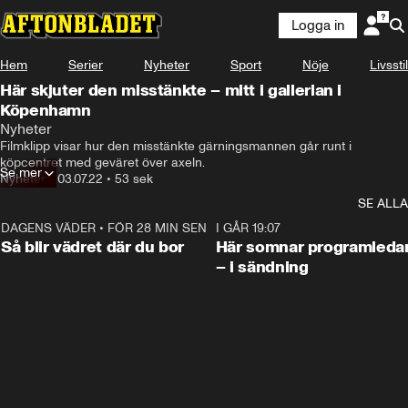
Logga in
Hem
Serier
Nyheter
Sport
Nöje
Livsstil
Här skjuter den misstänkte – mitt i gallerian i
Köpenhamn
Nyheter
Filmklipp visar hur den misstänkte gärningsmannen går runt i 
köpcentret med geväret över axeln.
Se mer
Nyheter
•
03.07.22
•
53 sek
SE ALLA
DAGENS VÄDER
•
FÖR 28 MIN SEN
1:06
I GÅR 19:07
Så blir vädret där du bor
Här somnar programleda
– i sändning