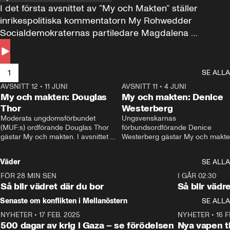
I det första avsnittet av ”My och Makten” ställer 
inrikespolitiska kommentatorn My Rohwedder 
Socialdemokraternas partiledare Magdalena 
Andersson till svars.
1
SE ALLA
AVSNITT 12
•
11 JUNI
26:27
AVSNITT 11
•
4 JUNI
2
My och makten: Douglas
My och makten: Denice
Thor
Westerberg
Moderata ungdomsförbundet 
Ungsvenskarnas 
(MUF:s) ordförande Douglas Thor 
förbundsordförande Denice 
gästar My och makten. I avsnittet 
Westerberg gästar My och makten.
diskuteras tonårsutvisningarna och 
avsnittet diskuteras migrationsfrå
hur Moderaterna ska locka väljare till 
och hur SD ska locka kvinnliga 
Väder
SE ALLA
valet i höst. 
väljare. 
FÖR 28 MIN SEN
1:06
I GÅR 02:30
Så blir vädret där du bor
Så blir vädr
Senaste om konflikten i Mellanöstern
SE ALLA
NYHETER
•
17 FEB. 2025
0:45
NYHETER
•
16 F
500 dagar av krig i Gaza – se förödelsen
Nya vapen ti