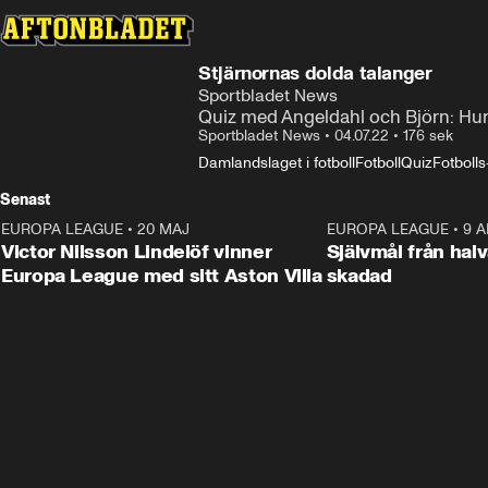
Stjärnornas dolda talanger
Sportbladet News
Quiz med Angeldahl och Björn: Hur
Sportbladet News
•
04.07.22
•
176 sek
Damlandslaget i fotboll
Fotboll
Quiz
Fotboll
Senast
EUROPA LEAGUE
•
20 MAJ
1:32
EUROPA LEAGUE
•
9 A
Victor Nilsson Lindelöf vinner
Självmål från hal
Europa League med sitt Aston Villa
skadad