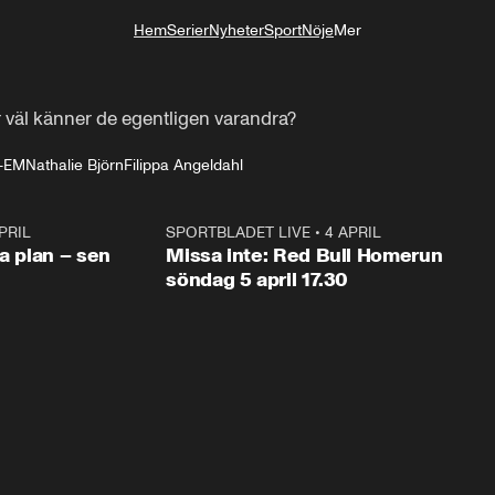
Hem
Serier
Nyheter
Sport
Nöje
Mer
Livsstil
 väl känner de egentligen varandra?
s-EM
Nathalie Björn
Filippa Angeldahl
PRIL
1:03
SPORTBLADET LIVE
•
4 APRIL
1:0
va plan – sen
Missa inte: Red Bull Homerun
söndag 5 april 17.30