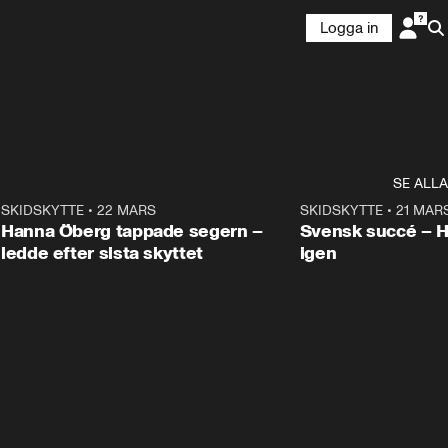
Logga in
SE ALLA
9
SKIDSKYTTE
•
22 MARS
0:55
SKIDSKYTTE
•
21 MAR
Hanna Öberg tappade segern –
Svensk succé – 
ledde efter sista skyttet
igen