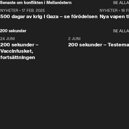
Senaste om konflikten i Mellanöstern
SE ALLA
NYHETER
•
17 FEB. 2025
0:45
NYHETER
•
16 F
500 dagar av krig i Gaza – se förödelsen
Nya vapen ti
200 sekunder
SE ALLA
24 JUNI
5:00
2 JUNI
200 sekunder –
200 sekunder – Testern
Vaccinfusket,
fortsättningen