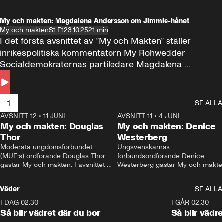
My och makten: Magdalena Andersson om Jimmie-hånet
My och makten
S1 E1
23.10.25
21 min
I det första avsnittet av ”My och Makten” ställer 
inrikespolitiska kommentatorn My Rohwedder 
Socialdemokraternas partiledare Magdalena 
Andersson till svars.
1
SE ALLA
AVSNITT 12
•
11 JUNI
26:27
AVSNITT 11
•
4 JUNI
2
My och makten: Douglas
My och makten: Denice
Thor
Westerberg
Moderata ungdomsförbundet 
Ungsvenskarnas 
(MUF:s) ordförande Douglas Thor 
förbundsordförande Denice 
gästar My och makten. I avsnittet 
Westerberg gästar My och makten.
diskuteras tonårsutvisningarna och 
avsnittet diskuteras migrationsfrå
hur Moderaterna ska locka väljare till 
och hur SD ska locka kvinnliga 
Väder
SE ALLA
valet i höst. 
väljare. 
I DAG 02:30
1:06
I GÅR 02:30
Så blir vädret där du bor
Så blir vädr