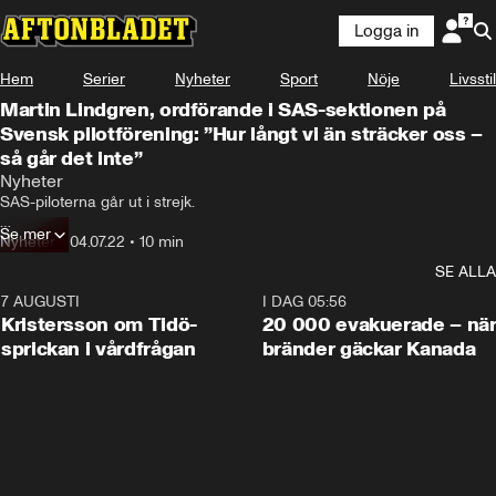
Logga in
Hem
Serier
Nyheter
Sport
Nöje
Livsstil
Martin Lindgren, ordförande i SAS-sektionen på
Svensk pilotförening: ”Hur långt vi än sträcker oss –
så går det inte”
Nyheter
SAS-piloterna går ut i strejk.

Se mer
Parterna nådde inte någon överenskommelse under måndagen.

Nyheter
•
04.07.22
•
10 min
SE ALLA
Nu beräknas cirka 50 procent av alla flygningar ställas in.
7 AUGUSTI
0:42
I DAG 05:56
Kristersson om Tidö-
20 000 evakuerade – nä
sprickan i vårdfrågan
bränder gäckar Kanada