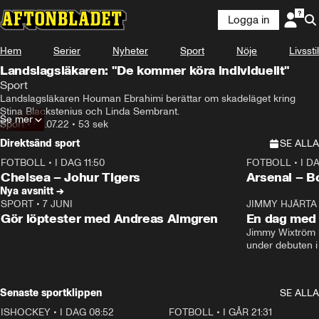
Logga in
Hem
Serier
Nyheter
Sport
Nöje
Livsstil
Landslagsläkaren: "De kommer köra individuellt"
Sport
Landslagsläkaren Houman Ebrahimi berättar om skadeläget kring 
Stina Blackstenius och Linda Sembrant.
Se mer
Sport
•
04.07.22
•
53 sek
Direktsänd sport
SE ALLA
FOTBOLL
•
I DAG 11:50
FOTBOLL
•
I D
Plus
Plus
Chelsea – Johur Tigers
Arsenal – B
Nya avsnitt →
SPORT
•
7 JUNI
16:36
JIMMY HJÄRTA
Gör löptester med Andreas Almgren
En dag med 
Jimmy Wixtröm 
under debuten i
Senaste sportklippen
SE ALLA
ISHOCKEY
•
I DAG 08:52
1:08
FOTBOLL
•
I GÅR 21:31