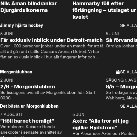
Nils Åman blindrankar
Hammarby föll efter
Djurgårdsikonerna
förlängning – utslaget ur
kvalet
Jimmy hjärta hockey
SE ALLA
5 JUNI
11:14
5 JUNI
Får exklusiv inblick under Detroit-match
Så förvandl
Över 1 000 personer jobbar under en match, för att få 
Otroliga jobbet
allt att gå runt i Little Ceasars Arena i Detroit. Vi har 
fått en exklusiv inblick i hur allt fungerar inför och 
under match i världens bästa hockeyliga
Morgonklubben
SE ALLA
2 JUNI
SÄSONG 1, AVSN
2/6 - Morgonklubben
8/5 – Morg
Se tisdagens avsnitt av Morgonklubben här. Start 
Se fredagens av
09.00. 
Det bästa ur Morgonklubben
SE ALLA
7 AUGUSTI
1:14
5 JUNI
”Höll barnet hemligt”
Axén: ”Alla tror att jag
Wernblooms Keisuke Honda-
ogillar Rydström”
anekdoter i senaste avsnittet av 
Hör Alexander Axén och Pontus 