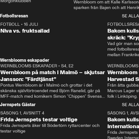
Morgonklubben
Wernbloom om att Kalle Karlsson 
sparken från Bajen och att Henrik
Rydström tar över
Fotbollsresan
SE ALLA
FOTBOLL
•
16 JULI
0:44
FOTBOLLSRES
Niva vs. fruktsallad
Bakom kulis
skräck: ”Kry
Vad gör man som
med fotbollsres
Wernblooms eskapader
WERNBLOOMS ESKAPADER
•
S4, E2
38:23
WERNBLOOMS 
Wernbloom på match i Malmö – skjutsar
Wernbloom 
Jansson: ”Färdtjänst”
Harvestad 
Pontus Wernbloom är i Malmö och grottar i det 
Från åtta gubbar 
skånska självförtroendet med Björn Ranelid, går på 
Marcus Lager sta
MFF-match med komikern Simon ”Chippen” Svensson 
folk i Linköping
och hjälper skadade stjärnbacken Pontus Jansson 
och Wernbloom kl
Jernspets Gästar
SE ALLA
hem. 
SÄSONG 1, AVSNITT 4
13:37
SÄSONG 1, AVS
Frida Jernspets testar voltige
Bakom kuli
Frida Jernspets åker till Södertörn ryttarcenter och 
Internation
testar voltige
Frida Jernspets 
Sweden Interna