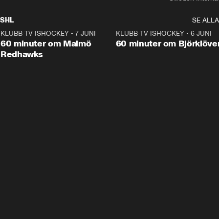
SHL
SE ALLA
KLUBB-TV ISHOCKEY
•
7 JUNI
1:02:53
KLUBB-TV ISHOCKEY
•
6 JUNI
1:0
Plus
60 minuter om Malmö
60 minuter om Björklöve
Redhawks