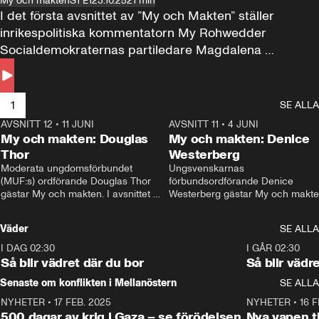
My och makten
S1 E1
23.10.25
21 min
I det första avsnittet av ”My och Makten” ställer 
inrikespolitiska kommentatorn My Rohwedder 
Socialdemokraternas partiledare Magdalena 
Andersson till svars.
1
SE ALLA
AVSNITT 12
•
11 JUNI
26:27
AVSNITT 11
•
4 JUNI
2
My och makten: Douglas
My och makten: Denice
Thor
Westerberg
Moderata ungdomsförbundet 
Ungsvenskarnas 
(MUF:s) ordförande Douglas Thor 
förbundsordförande Denice 
gästar My och makten. I avsnittet 
Westerberg gästar My och makten.
diskuteras tonårsutvisningarna och 
avsnittet diskuteras migrationsfrå
hur Moderaterna ska locka väljare till 
och hur SD ska locka kvinnliga 
Väder
SE ALLA
valet i höst. 
väljare. 
I DAG 02:30
1:06
I GÅR 02:30
Så blir vädret där du bor
Så blir vädr
Senaste om konflikten i Mellanöstern
SE ALLA
NYHETER
•
17 FEB. 2025
0:45
NYHETER
•
16 F
500 dagar av krig i Gaza – se förödelsen
Nya vapen ti