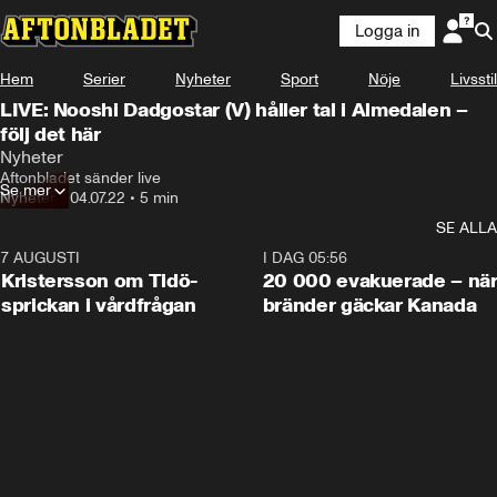
Logga in
Hem
Serier
Nyheter
Sport
Nöje
Livsstil
LIVE: Nooshi Dadgostar (V) håller tal i Almedalen –
följ det här
Nyheter
Aftonbladet sänder live
Se mer
Nyheter
•
04.07.22
•
5 min
SE ALLA
7 AUGUSTI
0:42
I DAG 05:56
Kristersson om Tidö-
20 000 evakuerade – nä
sprickan i vårdfrågan
bränder gäckar Kanada