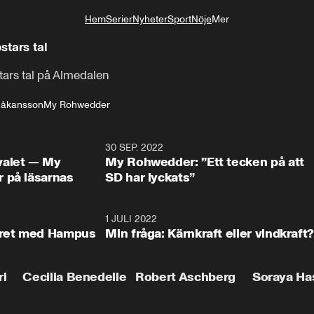
Hem
Serier
Nyheter
Sport
Nöje
Mer
Livsstil
tars tal
rs tal på Almedalen
 Håkansson
My Rohwedder
35:18
30 SEP. 2022
5:5
valet — My
My Rohwedder: ”Ett tecken på att
 på läsarnas
SD har lyckats”
13:14
1 JULI 2022
10:2
aret med Hampus
Min fråga: Kärnkraft eller vindkraft?
ri
Cecilia Benedelle
Robert Aschberg
Soraya Ha