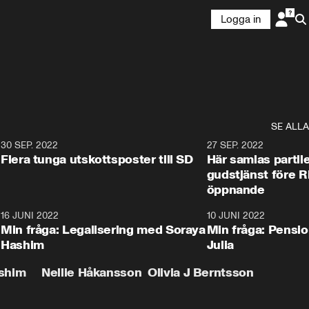
Logga in
SE ALLA
3
30 SEP. 2022
22:17
27 SEP. 2022
Flera tunga utskottsposter till SD
Här samlas partile
gudstjänst före 
öppnande
3
16 JUNI 2022
9:23
10 JUNI 2022
Min fråga: Legalisering med Soraya
Min fråga: Pensi
Hashim
Julia
shim
Nellie Håkansson
Olivia J Berntsson