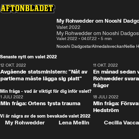
My Rohwedder om Nooshi Dadgos
Valet 2022
My Rohwedder om Nooshi Dadgosta
Valet 2022
•
04.07.22
•
5 min
Nooshi Dadgostar
Almedalsveckan
Nellie
Senaste nytt om valet 2022
12 OKT. 2022
16:10
11 OKT. 2022
Avgående statsministern: "Nåt av
En månad sedan 
partierna måste lägga sig platt"
Rohwedder svarar
frågor
Min fråga - vad är viktigt för dig inför valet?
1 JULI 2022
8:57
18 JULI 2022
Min fråga: Ortens tysta trauma
Min fråga: Försv
Hedström
Vi är några av de som bevakade valet 2022
My Rohwedder
Lena Mellin
Cecilia Vacca