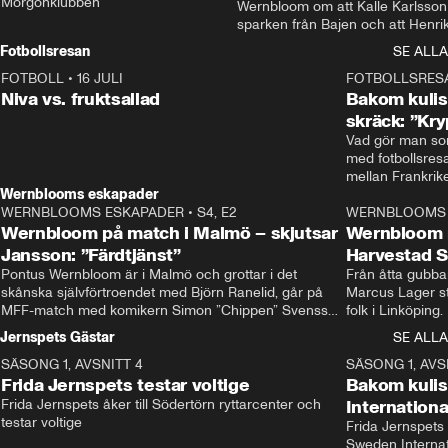
Morgonklubben
Wernbloom om att Kalle Karlsson 
sparken från Bajen och att Henrik
Rydström tar över
Fotbollsresan
SE ALLA
FOTBOLL
•
16 JULI
0:44
FOTBOLLSRES
Niva vs. fruktsallad
Bakom kulis
skräck: ”Kry
Vad gör man som
med fotbollsres
Wernblooms eskapader
WERNBLOOMS ESKAPADER
•
S4, E2
38:23
WERNBLOOMS 
Wernbloom på match i Malmö – skjutsar
Wernbloom 
Jansson: ”Färdtjänst”
Harvestad 
Pontus Wernbloom är i Malmö och grottar i det 
Från åtta gubbar 
skånska självförtroendet med Björn Ranelid, går på 
Marcus Lager sta
MFF-match med komikern Simon ”Chippen” Svensson 
folk i Linköping
och hjälper skadade stjärnbacken Pontus Jansson 
och Wernbloom kl
Jernspets Gästar
SE ALLA
hem. 
SÄSONG 1, AVSNITT 4
13:37
SÄSONG 1, AVS
Frida Jernspets testar voltige
Bakom kuli
Frida Jernspets åker till Södertörn ryttarcenter och 
Internation
testar voltige
Frida Jernspets 
Sweden Interna