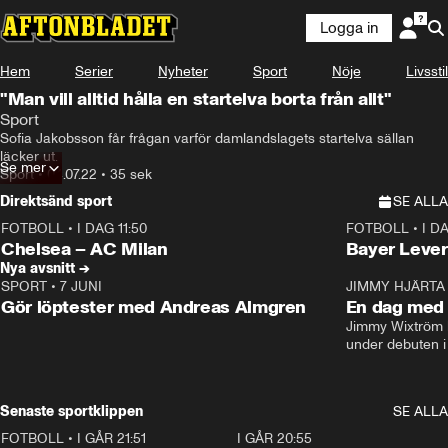
Logga in
Hem
Serier
Nyheter
Sport
Nöje
Livsstil
"Man vill alltid hålla en startelva borta från allt"
Sport
Sofia Jakobsson får frågan varför damlandslagets startelva sällan 
läcker ut.
Se mer
Sport
•
04.07.22
•
35 sek
Direktsänd sport
SE ALLA
FOTBOLL
•
I DAG 11:50
FOTBOLL
•
I D
Plus
Plus
Chelsea – AC Milan
Bayer Lever
Nya avsnitt →
SPORT
•
7 JUNI
16:36
JIMMY HJÄRTA
Gör löptester med Andreas Almgren
En dag med 
Jimmy Wixtröm 
under debuten i
Senaste sportklippen
SE ALLA
FOTBOLL
•
I GÅR 21:51
0:31
I GÅR 20:55