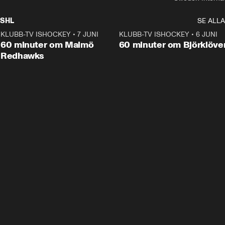
SHL
SE ALLA
KLUBB-TV ISHOCKEY
•
7 JUNI
1:02:53
KLUBB-TV ISHOCKEY
•
6 JUNI
1:0
Plus
60 minuter om Malmö
60 minuter om Björklöve
Redhawks