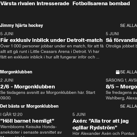
Värsta rivalen intresserade
Fotbollsarena bombad
Jimmy hjärta hockey
SE ALLA
5 JUNI
11:14
5 JUNI
Får exklusiv inblick under Detroit-match
Så förvandl
Över 1 000 personer jobbar under en match, för att få 
Otroliga jobbet
allt att gå runt i Little Ceasars Arena i Detroit. Vi har 
fått en exklusiv inblick i hur allt fungerar inför och 
under match i världens bästa hockeyliga
Morgonklubben
SE ALLA
2 JUNI
SÄSONG 1, AVSN
2/6 - Morgonklubben
8/5 – Morg
Se tisdagens avsnitt av Morgonklubben här. Start 
Se fredagens av
09.00. 
Det bästa ur Morgonklubben
SE ALLA
I GÅR 12:20
1:14
5 JUNI
”Höll barnet hemligt”
Axén: ”Alla tror att jag
Wernblooms Keisuke Honda-
ogillar Rydström”
anekdoter i senaste avsnittet av 
Hör Alexander Axén och Pontus 