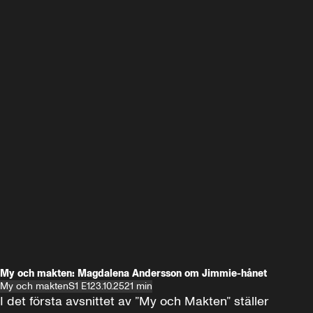
My och makten: Magdalena Andersson om Jimmie-hånet
My och makten
S1 E1
23.10.25
21 min
I det första avsnittet av ”My och Makten” ställer 