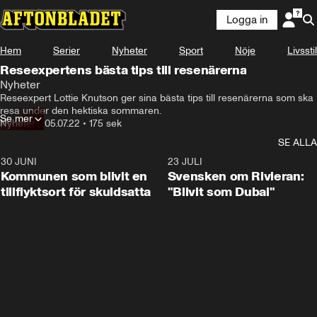
Logga in
Hem
Serier
Nyheter
Sport
Nöje
Livsstil
Reseexpertens bästa tips till resenärerna
Nyheter
Reseexpert Lottie Knutson ger sina bästa tips till resenärerna som ska 
resa under den hektiska sommaren.
Se mer
Nyheter
•
05.07.22
•
175 sek
SE ALLA
30 JUNI
1:24
23 JULI
Kommunen som blivit en
Svensken om Rivieran:
tillflyktsort för skuldsatta
"Blivit som Dubai"