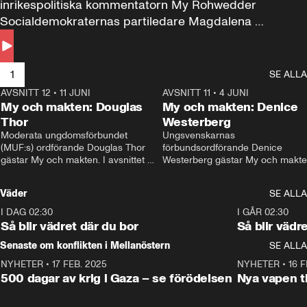
inrikespolitiska kommentatorn My Rohwedder 
Socialdemokraternas partiledare Magdalena 
Andersson till svars.
1
SE ALLA
AVSNITT 12
•
11 JUNI
26:27
AVSNITT 11
•
4 JUNI
2
My och makten: Douglas
My och makten: Denice
Thor
Westerberg
Moderata ungdomsförbundet 
Ungsvenskarnas 
(MUF:s) ordförande Douglas Thor 
förbundsordförande Denice 
gästar My och makten. I avsnittet 
Westerberg gästar My och makten.
diskuteras tonårsutvisningarna och 
avsnittet diskuteras migrationsfrå
hur Moderaterna ska locka väljare till 
och hur SD ska locka kvinnliga 
Väder
SE ALLA
valet i höst. 
väljare. 
I DAG 02:30
1:06
I GÅR 02:30
Så blir vädret där du bor
Så blir vädr
Senaste om konflikten i Mellanöstern
SE ALLA
NYHETER
•
17 FEB. 2025
0:45
NYHETER
•
16 F
500 dagar av krig i Gaza – se förödelsen
Nya vapen ti