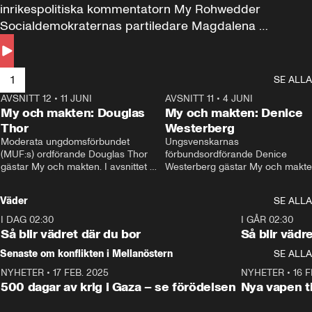
inrikespolitiska kommentatorn My Rohwedder 
Socialdemokraternas partiledare Magdalena 
Andersson till svars.
1
SE ALLA
AVSNITT 12
•
11 JUNI
26:27
AVSNITT 11
•
4 JUNI
2
My och makten: Douglas
My och makten: Denice
Thor
Westerberg
Moderata ungdomsförbundet 
Ungsvenskarnas 
(MUF:s) ordförande Douglas Thor 
förbundsordförande Denice 
gästar My och makten. I avsnittet 
Westerberg gästar My och makten.
diskuteras tonårsutvisningarna och 
avsnittet diskuteras migrationsfrå
hur Moderaterna ska locka väljare till 
och hur SD ska locka kvinnliga 
Väder
SE ALLA
valet i höst. 
väljare. 
I DAG 02:30
1:06
I GÅR 02:30
Så blir vädret där du bor
Så blir vädr
Senaste om konflikten i Mellanöstern
SE ALLA
NYHETER
•
17 FEB. 2025
0:45
NYHETER
•
16 F
500 dagar av krig i Gaza – se förödelsen
Nya vapen ti