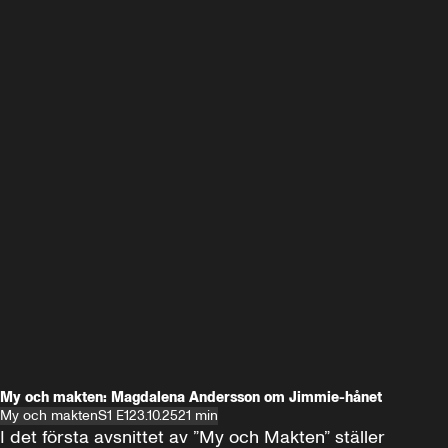
My och makten: Magdalena Andersson om Jimmie-hånet
My och makten
S1 E1
23.10.25
21 min
I det första avsnittet av ”My och Makten” ställer 