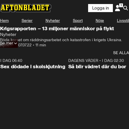
Logga in
Hem
Serier
Nyheter
Sport
Nöje
Livsstil
Krigsrapporten – 13 miljoner människor på flykt
Nyheter
Röda korset om räddningsarbetet och katastrofen i krigets Ukraina.
Se mer
Nyheter
•
07.07.22
•
11 min
SE ALLA
I DAG 06:40
0:47
DAGENS VÄDER
•
I DAG 02:30
Sex dödade i skolskjutning
Så blir vädret där du bor