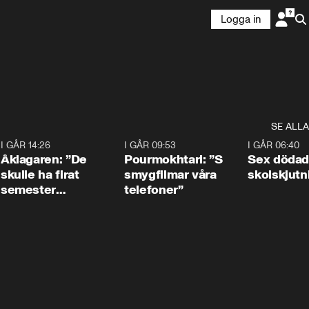
Logga in
SE ALLA
4
I GÅR 14:26
1:54
I GÅR 09:53
1:36
I GÅR 06:40
Åklagaren: ”De
Pourmokhtari: ”S
Sex dödad
skulle ha firat
smygfilmar våra
skolskjutn
semester
telefoner”
tillsammans”