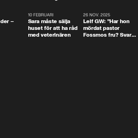
4:24
10 FEBRUARI
4:13
26 NOV. 2025
8:1
der –
Sara måste sälja
Leif GW: ”Har hon
huset för att ha råd
mördat pastor
med veterinären
Fossmos fru? Svar
nej.”