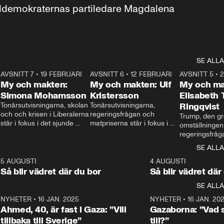
aldemokraternas partiledare Magdalena 
SE ALLA
7
AVSNITT 7
•
19 FEBRUARI
24:30
AVSNITT 6
•
12 FEBRUARI
27:30
AVSNITT 5
•
My och makten:
My och makten: Ulf
My och ma
Simona Mohamsson
Kristersson
Elisabeth
 
Tonårsutvisningarna, skolan 
Tonårsutvisningarna, 
Ringqvist
och och krisen i Liberalerna 
regeringsfrågan och 
Trump, den gr
står i fokus i det sjunde 
matpriserna står i fokus i 
omställningen
avsnittet av ”My och 
det sjätte avsnittet av ”My 
regeringsfråga
makten”. Se när 
och makten”. Se när 
centrum i det 
SE ALLA
Aftonbladets inrikespolitiska 
Aftonbladets inrikespolitiska 
avsnittet av ”
kommentator My 
kommentator My 
6
5 AUGUSTI
1:06
4 AUGUSTI
Makten”. Se nä
Rohwedder ställer 
Rohwedder ställer 
Så blir vädret där du bor
Så blir vädret där
Aftonbladets in
utbildnings- och 
statsminister Ulf Kristersson 
kommentator 
SE ALLA
integrationsminister Simona 
till svars.
Rohwedder stäl
Mohamsson till svars.
Centerpartiets
2
NYHETER
•
16 JAN. 2025
1:01
NYHETER
•
16 JAN. 20
Thand Ring till
Ahmed, 40, är fast i Gaza: ”Vill
Gazaborna: ”Vad s
tillbaka till Sverige”
till?”