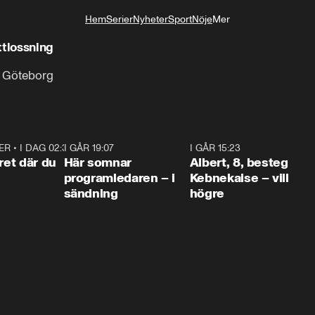
Hem
Serier
Nyheter
Sport
Nöje
Mer
Livsstil
ttlossning
i Göteborg
ER
•
I DAG 02:30
1:06
I GÅR 19:07
0:45
I GÅR 15:23
0:5
ret där du
Här somnar
Albert, 8, besteg
programledaren – i
Kebnekaise – vill
sändning
högre