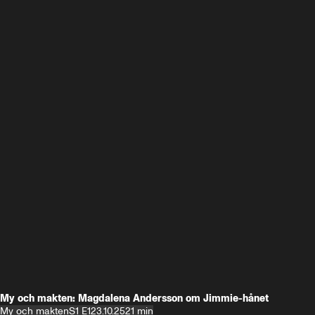
My och makten: Magdalena Andersson om Jimmie-hånet
My och makten
S1 E1
23.10.25
21 min