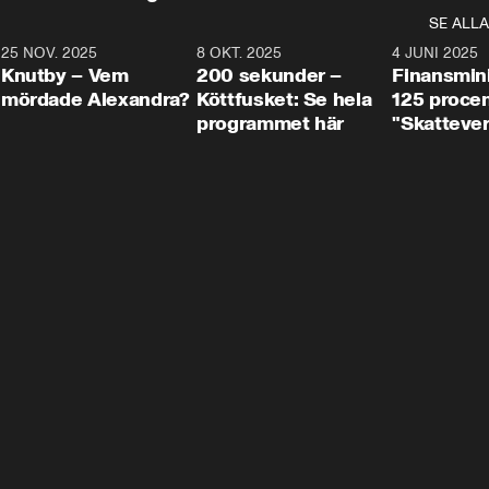
SE ALLA
3
25 NOV. 2025
31:05
8 OKT. 2025
4:29
4 JUNI 2025
Knutby – Vem
200 sekunder –
Finansmin
mördade Alexandra?
Köttfusket: Se hela
125 procent
programmet här
"Skattever
viktig uppg