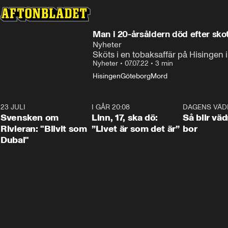
Man i 20-årsåldern död efter sko
Nyheter
Sköts i en tobaksaffär på Hisingen 
Nyheter
•
07.07.22
•
3 min
Hisingen
Göteborg
Mord
23 JULI
1:42
I GÅR 20:08
4:36
DAGENS VÄD
Svensken om
Linn, 17, ska dö:
Så blir väd
Rivieran: "Blivit som
”Livet är som det är”
bor
Dubai"