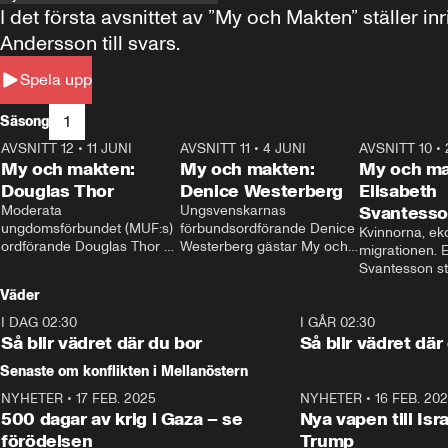
I det första avsnittet av ”My och Makten” ställe
Andersson till svars.
Spela upp
1
Säsong
AVSNITT 12
•
11 JUNI
26:27
AVSNITT 11
•
4 JUNI
23:40
AVSNITT 10
•
My och makten:
My och makten:
My och ma
Douglas Thor
Denice Westerberg
Elisabeth
Moderata 
Ungsvenskarnas 
Svantess
ungdomsförbundet (MUF:s) 
förbundsordförande Denice 
Kvinnorna, ek
ordförande Douglas Thor 
Westerberg gästar My och 
migrationen. E
gästar My och makten. I 
makten. I avsnittet 
Svantesson stäl
avsnittet diskuteras 
diskuteras migrationsfrågan 
när finansmini
Väder
tonårsutvisningarna och hur 
och hur SD ska locka 
Moderaterna ska locka 
kvinnliga väljare. 
I DAG 02:30
1:06
I GÅR 02:30
väljare till valet i höst. 
Så blir vädret där du bor
Så blir vädret där
Senaste om konflikten i Mellanöstern
NYHETER
•
17 FEB. 2025
0:45
NYHETER
•
16 FEB. 20
500 dagar av krig i Gaza – se
Nya vapen till Isr
förödelsen
Trump