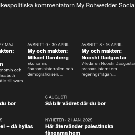
r inrikespolitiska kommentatorn My Rohwedder Soci
27 MAJ
3:51
AVSNITT 9
•
30 APRIL
24:00
AVSNITT 8
•
16 APRIL
25:1
kten:
My och makten:
My och makten:
Mikael Damberg
Nooshi Dadgostar
on
Ekonomin, 
V-ledaren Nooshi Dadgostar
finansministerrollen och 
pressas internt om 
onomin och 
demografikrisen. 
regeringsfrågan.

lisabeth 
Oppositionen ställs till svars 
I Aftonbladets 
ls till svars 
när Socialdemokraternas 
partiledarutfrågning ”My 
stern gästar 
Mikael Damberg gästar My 
och Makten” sätter hon ner 
My och Makten. 
och Makten. 
foten mot kritikerna:

1:06
6 AUGUSTI
1:0
– Vi ställer upp i val. Ska vi 
 du bor
Så blir vädret där du bor
vara med så sitter vi förstås 
25
1:22
NYHETER
•
21 JAN. 2025
0:5
ael – då hyllas
Här återvänder palestinska
fångarna hem