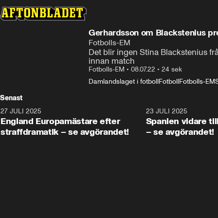
Gerhardsson om Blackstenius pre
Fotbolls-EM
Det blir ingen Stina Blackstenius 
innan match
Fotbolls-EM
•
08.07.22
•
24 sek
Damlandslaget i fotboll
Fotboll
Fotbolls-EM
Senast
27 JULI 2025
0:59
23 JULI 2025
England Europamästare efter
Spanien vidare til
straffdramatik – se avgörandet!
– se avgörandet!