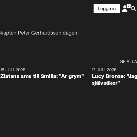
Logga in
dskapten Peter Gerhardsson dagen 
SE ALLA
3
18 JULI 2025
0:31
17 JULI 2025
Zlatans sms till Smilla: "Är grym”
Lucy Bronze: ”Jag
självsäker”