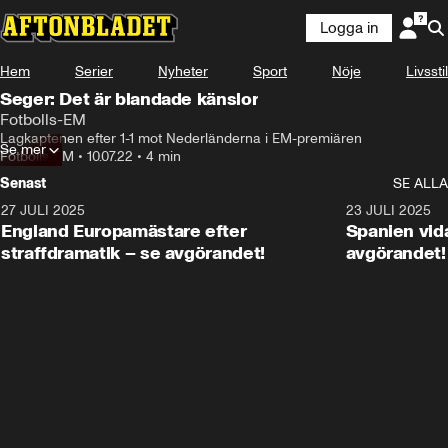
Logga in
Hem
Serier
Nyheter
Sport
Nöje
Livsstil
Seger: Det är blandade känslor
Fotbolls-EM
Lagkaptenen efter 1-1 mot Nederländerna i EM-premiären
Se mer
Fotbolls-EM
•
10.07.22
•
4 min
Senast
SE ALLA
27 JULI 2025
0:59
23 JULI 2025
England Europamästare efter
Spanien vida
straffdramatik – se avgörandet!
avgörandet!