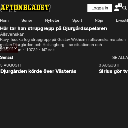
Logga in
Hem
Serier
Nyheter
Sport
Nöje
Livsstil
Här tar han strupgrepp på Djurgårdsspelaren
Allsvenskan
Ravy Tsouka tog strupgrepp på Gustav Wikheim i allsvenska matchen 
mellan Djurgården och Helsingborg – se situationen och 
Se mer
höjdpunkterna här
Allsvenskan
•
11.07.22
•
147 sek
Senast
SE ALLA
3 AUGUSTI
3:00
3 AUGUSTI
Djurgården körde över Västerås
Sirius gör t