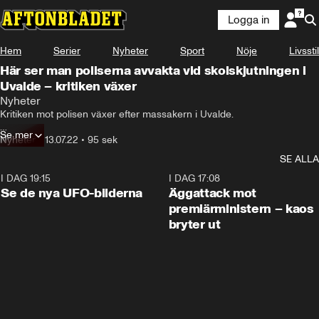
Logga in
Hem
Serier
Nyheter
Sport
Nöje
Livsstil
Här ser man poliserna avvakta vid skolskjutningen i
Uvalde – kritiken växer
Nyheter
Kritiken mot polisen växer efter massakern i Uvalde.

Se mer
Ett klipp från skolan visar hur poliser samlas i korridoren utanför 
Nyheter
•
13.07.22
•
95 sek
klassrummet i mer än en timme innan de agerar.
SE ALLA
I DAG 19:15
0:36
I DAG 17:08
Se de nya UFO-bilderna
Äggattack mot
premiärministern – kaos
bryter ut