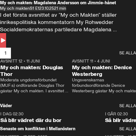
My och makten: Magdalena Andersson om Jimmie-hånet
My och makten
S1 E1
23.10.25
21 min
I det första avsnittet av ”My och Makten” ställer 
inrikespolitiska kommentatorn My Rohwedder 
Socialdemokraternas partiledare Magdalena 
Andersson till svars.
1
SE ALLA
AVSNITT 12
•
11 JUNI
26:27
AVSNITT 11
•
4 JUNI
2
My och makten: Douglas
My och makten: Denice
Thor
Westerberg
Moderata ungdomsförbundet 
Ungsvenskarnas 
(MUF:s) ordförande Douglas Thor 
förbundsordförande Denice 
gästar My och makten. I avsnittet 
Westerberg gästar My och makten.
diskuteras tonårsutvisningarna och 
avsnittet diskuteras migrationsfrå
hur Moderaterna ska locka väljare till 
och hur SD ska locka kvinnliga 
Väder
SE ALLA
valet i höst. 
väljare. 
I DAG 02:30
1:06
I GÅR 02:30
Så blir vädret där du bor
Så blir vädr
Senaste om konflikten i Mellanöstern
SE ALLA