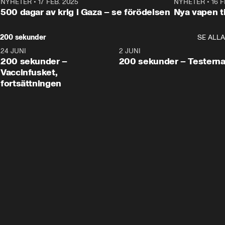
NYHETER
•
17 FEB. 2025
0:45
NYHETER
•
16 F
500 dagar av krig i Gaza – se förödelsen
Nya vapen ti
200 sekunder
SE ALLA
24 JUNI
5:00
2 JUNI
200 sekunder –
200 sekunder – Testern
Vaccinfusket,
fortsättningen