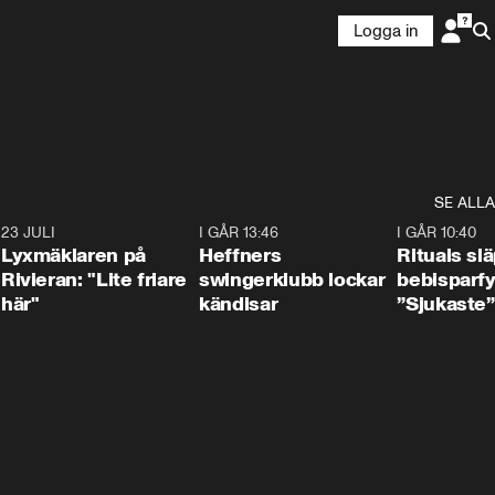
Logga in
SE ALLA
7
23 JULI
2:02
I GÅR 13:46
0:55
I GÅR 10:40
Lyxmäklaren på
Heffners
Rituals sl
Rivieran: "Lite friare
swingerklubb lockar
bebisparf
här"
kändisar
”Sjukaste”