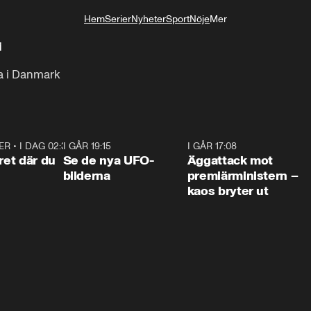
Hem
Serier
Nyheter
Sport
Nöje
Mer
Livsstil
i
a i Danmark
ER
•
I DAG 02:30
1:06
I GÅR 19:15
0:36
I GÅR 17:08
0:3
ret där du
Se de nya UFO-
Äggattack mot
bilderna
premiärministern –
kaos bryter ut