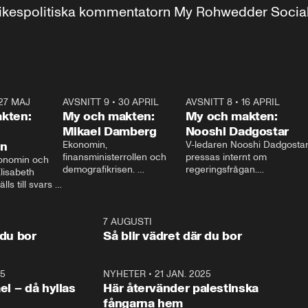
r inrikespolitiska kommentatorn My Rohwedder Soci
27 MAJ
3:51
AVSNITT 9
•
30 APRIL
24:00
AVSNITT 8
•
16 APRIL
25:1
kten:
My och makten:
My och makten:
Mikael Damberg
Nooshi Dadgostar
on
Ekonomin, 
V-ledaren Nooshi Dadgostar
finansministerrollen och 
pressas internt om 
onomin och 
demografikrisen. 
regeringsfrågan.

lisabeth 
Oppositionen ställs till svars 
I Aftonbladets 
ls till svars 
när Socialdemokraternas 
partiledarutfrågning ”My 
stern gästar 
Mikael Damberg gästar My 
och Makten” sätter hon ner 
My och Makten. 
och Makten. 
foten mot kritikerna:

1:06
7 AUGUSTI
1:0
– Vi ställer upp i val. Ska vi 
 du bor
Så blir vädret där du bor
vara med så sitter vi förstås 
25
1:22
NYHETER
•
21 JAN. 2025
0:5
ael – då hyllas
Här återvänder palestinska
fångarna hem