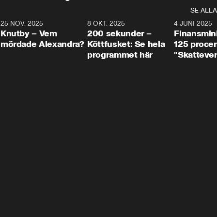
SE ALLA
3
25 NOV. 2025
31:05
8 OKT. 2025
4:29
4 JUNI 2025
Knutby – Vem
200 sekunder –
Finansmin
mördade Alexandra?
Köttfusket: Se hela
125 procent
programmet här
"Skattever
viktig uppg