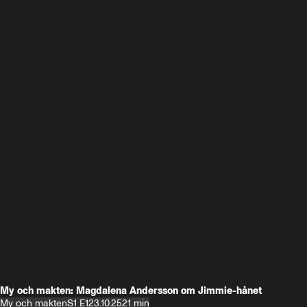
My och makten: Magdalena Andersson om Jimmie-hånet
My och makten
S1 E1
23.10.25
21 min