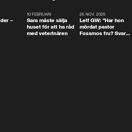
4:24
10 FEBRUARI
4:13
26 NOV. 2025
8:1
der –
Sara måste sälja
Leif GW: ”Har hon
huset för att ha råd
mördat pastor
med veterinären
Fossmos fru? Svar
nej.”