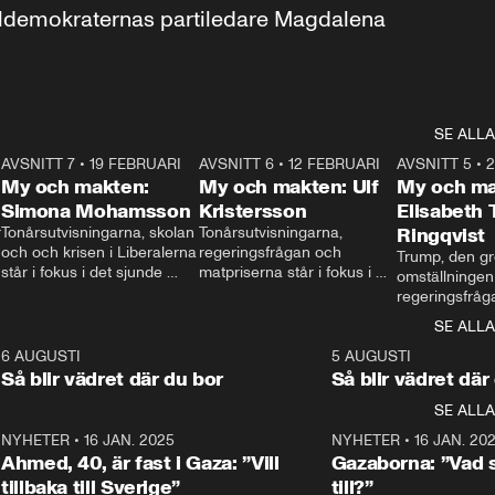
aldemokraternas partiledare Magdalena 
SE ALLA
7
AVSNITT 7
•
19 FEBRUARI
24:30
AVSNITT 6
•
12 FEBRUARI
27:30
AVSNITT 5
•
My och makten:
My och makten: Ulf
My och ma
Simona Mohamsson
Kristersson
Elisabeth
 
Tonårsutvisningarna, skolan 
Tonårsutvisningarna, 
Ringqvist
och och krisen i Liberalerna 
regeringsfrågan och 
Trump, den gr
står i fokus i det sjunde 
matpriserna står i fokus i 
omställningen
avsnittet av ”My och 
det sjätte avsnittet av ”My 
regeringsfråga
makten”. Se när 
och makten”. Se när 
centrum i det 
SE ALLA
Aftonbladets inrikespolitiska 
Aftonbladets inrikespolitiska 
avsnittet av ”
kommentator My 
kommentator My 
6
6 AUGUSTI
1:06
5 AUGUSTI
Makten”. Se nä
Rohwedder ställer 
Rohwedder ställer 
Så blir vädret där du bor
Så blir vädret där
Aftonbladets in
utbildnings- och 
statsminister Ulf Kristersson 
kommentator 
SE ALLA
integrationsminister Simona 
till svars.
Rohwedder stäl
Mohamsson till svars.
Centerpartiets
2
NYHETER
•
16 JAN. 2025
1:01
NYHETER
•
16 JAN. 20
Thand Ring till
Ahmed, 40, är fast i Gaza: ”Vill
Gazaborna: ”Vad s
tillbaka till Sverige”
till?”