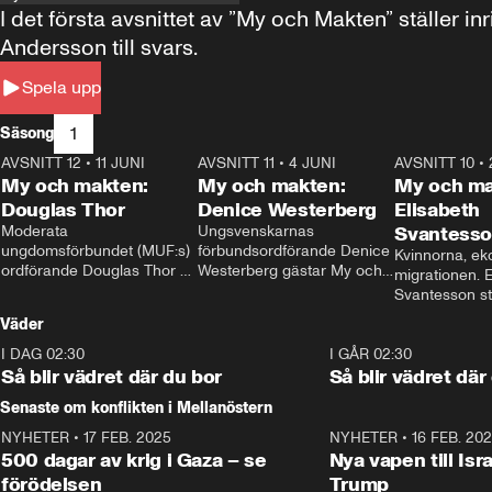
I det första avsnittet av ”My och Makten” ställe
Andersson till svars.
Spela upp
1
Säsong
AVSNITT 12
•
11 JUNI
26:27
AVSNITT 11
•
4 JUNI
23:40
AVSNITT 10
•
My och makten:
My och makten:
My och ma
Douglas Thor
Denice Westerberg
Elisabeth
Moderata 
Ungsvenskarnas 
Svantess
ungdomsförbundet (MUF:s) 
förbundsordförande Denice 
Kvinnorna, ek
ordförande Douglas Thor 
Westerberg gästar My och 
migrationen. E
gästar My och makten. I 
makten. I avsnittet 
Svantesson stäl
avsnittet diskuteras 
diskuteras migrationsfrågan 
när finansmini
Väder
tonårsutvisningarna och hur 
och hur SD ska locka 
Moderaterna ska locka 
kvinnliga väljare. 
I DAG 02:30
1:06
I GÅR 02:30
väljare till valet i höst. 
Så blir vädret där du bor
Så blir vädret där
Senaste om konflikten i Mellanöstern
NYHETER
•
17 FEB. 2025
0:45
NYHETER
•
16 FEB. 20
500 dagar av krig i Gaza – se
Nya vapen till Isr
förödelsen
Trump