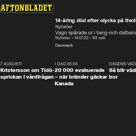
14-åring död efter olycka på tivol
Nyheter
Vagn spårade ur i berg-och dalban
Nyheter
•
14.07.22
•
83 sek
Danmark
7 AUGUSTI
0:42
I DAG 05:56
0:38
DAGENS VÄD
Kristersson om Tidö-
20 000 evakuerade
Så blir väd
sprickan i vårdfrågan
– när bränder gäckar
bor
Kanada