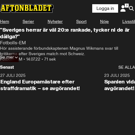
Logga in
Hem
Serier
Nyheter
Sport
Nöje
Livsstil
"Sveriges herrar är väl 20:e rankade, tycker ni de är
dåliga?"
Fotbolls-EM
Hör assisterande förbundskaptenen Magnus Wikmans svar till 
kritikerna efter Sveriges match mot Schweiz.
Se mer
Fotbolls-EM
•
14.07.22
•
71 sek
Senast
SE ALLA
27 JULI 2025
0:59
23 JULI 2025
England Europamästare efter
Spanien vida
straffdramatik – se avgörandet!
avgörandet!