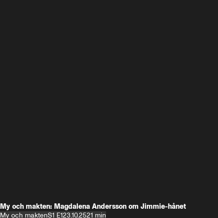
My och makten: Magdalena Andersson om Jimmie-hånet
My och makten
S1 E1
23.10.25
21 min