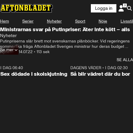
Logga in
Hem
Serier
Nyheter
Sport
Nöje
Livsstil
Ministrarnas svar på Putinpriser: Äter inte kött – alls
Nyheter
Putinpriserna slår brett mot svenskarnas plånböcker. Vid regeringens 
sommarfika fråga Aftonbladet Sveriges ministrar hur deras budget 
Se mer
anpassats till rådande läge.
Nyheter
•
14.07.22
•
113 sek
SE ALLA
I DAG 06:40
0:35
DAGENS VÄDER
•
I DAG 02:30
Sex dödade i skolskjutning
Så blir vädret där du bor