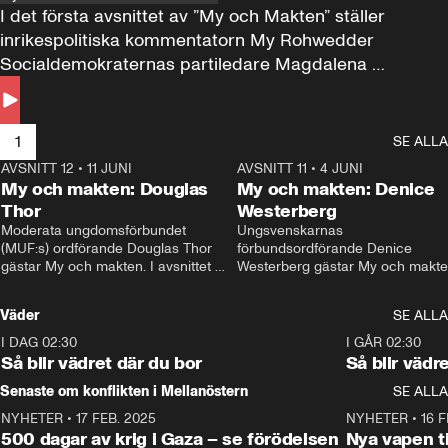
I det första avsnittet av ”My och Makten” ställer 
inrikespolitiska kommentatorn My Rohwedder 
Socialdemokraternas partiledare Magdalena 
Andersson till svars.
1
SE ALLA
AVSNITT 12
•
11 JUNI
26:27
AVSNITT 11
•
4 JUNI
2
My och makten: Douglas
My och makten: Denice
Thor
Westerberg
Moderata ungdomsförbundet 
Ungsvenskarnas 
(MUF:s) ordförande Douglas Thor 
förbundsordförande Denice 
gästar My och makten. I avsnittet 
Westerberg gästar My och makten.
diskuteras tonårsutvisningarna och 
avsnittet diskuteras migrationsfrå
hur Moderaterna ska locka väljare till 
och hur SD ska locka kvinnliga 
Väder
SE ALLA
valet i höst. 
väljare. 
I DAG 02:30
1:06
I GÅR 02:30
Så blir vädret där du bor
Så blir vädr
Senaste om konflikten i Mellanöstern
SE ALLA
NYHETER
•
17 FEB. 2025
0:45
NYHETER
•
16 F
500 dagar av krig i Gaza – se förödelsen
Nya vapen ti