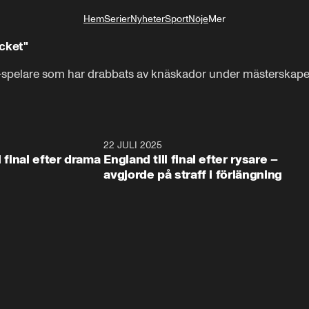
Hem
Serier
Nyheter
Sport
Nöje
Mer
Livsstil
cket"
-spelare som har drabbats av knäskador under mästerskape
1:03
22 JULI 2025
0:5
l final efter drama
England till final efter rysare –
avgjorde på straff i förlängning