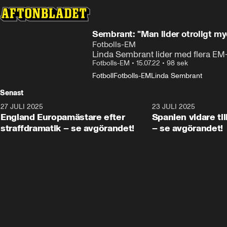
Sembrant: "Man lider otroligt my
Fotbolls-EM
Linda Sembrant lider med flera EM
Fotbolls-EM
•
15.07.22
•
98 sek
Fotboll
Fotbolls-EM
Linda Sembrant
Senast
27 JULI 2025
0:59
23 JULI 2025
England Europamästare efter
Spanien vidare til
straffdramatik – se avgörandet!
– se avgörandet!