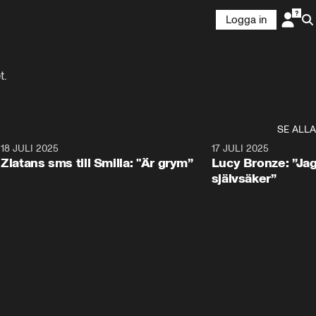
Logga in
t.
SE ALLA
3
18 JULI 2025
0:31
17 JULI 2025
Zlatans sms till Smilla: "Är grym”
Lucy Bronze: ”Jag
självsäker”