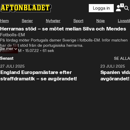
Logga in
Hem
Serier
Nyheter
Sport
Nöje
Livsstil
Herrarnas stöd – se mötet mellan Silva och Mendes
Fotbolls-EM
På lördag möter Portugals damer Sverige i fotbolls-EM. Inför matchen 
har de fått stöd från de portugisiska herrarna.
Se mer
Fotbolls-EM
•
15.07.22
•
61 sek
Senast
SE ALLA
27 JULI 2025
0:59
23 JULI 2025
England Europamästare efter
Spanien vida
straffdramatik – se avgörandet!
avgörandet!