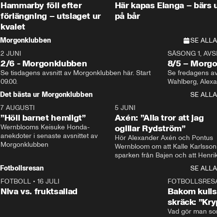
Hammarby föll efter
Här kapas Elanga – bärs 
förlängning – utslaget ur
på bår
kvalet
Morgonklubben
SE ALLA
2 JUNI
SÄSONG 1, AVSN
2/6 - Morgonklubben
8/5 – Morg
Se tisdagens avsnitt av Morgonklubben här. Start 
Se fredagens av
09.00. 
Det bästa ur Morgonklubben
SE ALLA
7 AUGUSTI
1:14
5 JUNI
”Höll barnet hemligt”
Axén: ”Alla tror att jag
Wernblooms Keisuke Honda-
ogillar Rydström”
anekdoter i senaste avsnittet av 
Hör Alexander Axén och Pontus 
Morgonklubben
Wernbloom om att Kalle Karlsson 
sparken från Bajen och att Henrik
Rydström tar över
Fotbollsresan
SE ALLA
FOTBOLL
•
16 JULI
0:44
FOTBOLLSRES
Niva vs. fruktsallad
Bakom kulis
skräck: ”Kry
Vad gör man som