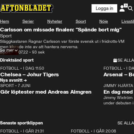
Logga in
Hem
Serier
Nyheter
Sport
Nöje
Livsstil
Carlsson om missade finalen: "Spände bort mig"
Sport
Släggkastaren Ragnar Carlsson var förste svensk ut i friidrotts-VM 
men klarade inte av att hantera nerverna.
Se mer
Sport
•
15.07.22
•
93 sek
Direktsänd sport
SE ALLA
FOTBOLL
•
I DAG 11:50
FOTBOLL
•
I D
Plus
Plus
Chelsea – Johur Tigers
Arsenal – B
Nya avsnitt →
SPORT
•
7 JUNI
16:36
JIMMY HJÄRTA
Gör löptester med Andreas Almgren
En dag med 
Jimmy Wixtröm 
under debuten i
Senaste sportklippen
SE ALLA
FOTBOLL
•
I GÅR 21:31
1:28
FOTBOLL
•
I GÅR 20:08