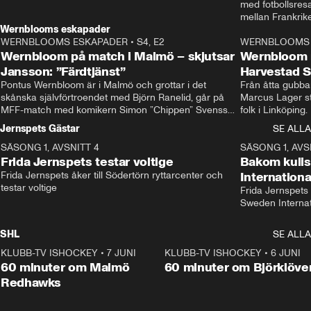
med fotbollsres
Wernblooms eskapader
WERNBLOOMS ESKAPADER
•
S4, E2
38:23
WERNBLOOMS 
Wernbloom på match i Malmö – skjutsar
Wernbloom 
Jansson: ”Färdtjänst”
Harvestad 
Pontus Wernbloom är i Malmö och grottar i det 
Från åtta gubbar 
skånska självförtroendet med Björn Ranelid, går på 
Marcus Lager sta
MFF-match med komikern Simon ”Chippen” Svensson 
folk i Linköping
och hjälper skadade stjärnbacken Pontus Jansson 
och Wernbloom kl
Jernspets Gästar
SE ALLA
hem. 
SÄSONG 1, AVSNITT 4
13:37
SÄSONG 1, AVS
Frida Jernspets testar voltige
Bakom kuli
Frida Jernspets åker till Södertörn ryttarcenter och 
Internation
testar voltige
Frida Jernspets 
Sweden Interna
SHL
SE ALLA
KLUBB-TV ISHOCKEY
•
7 JUNI
1:02:53
KLUBB-TV ISHOCKEY
•
6 JUNI
1:0
Plus
60 minuter om Malmö
60 minuter om Björklöve
Redhawks