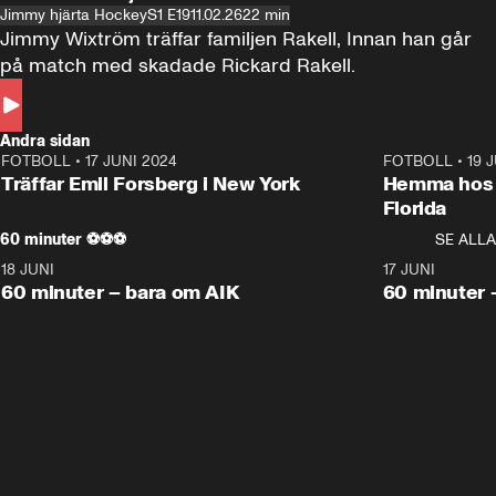
Jimmy hjärta Hockey
S1 E19
11.02.26
22 min
Jimmy Wixtröm träffar familjen Rakell, Innan han går 
på match med skadade Rickard Rakell.
Andra sidan
FOTBOLL
•
17 JUNI 2024
12:58
FOTBOLL
•
19 
Träffar Emil Forsberg i New York
Hemma hos A
Florida
60 minuter ⚽️⚽️⚽️
SE ALLA
18 JUNI
1:00:38
17 JUNI
Plus
Plus
60 minuter – bara om AIK
60 minuter
60 minuter 🏒 🥅 🏒
SE ALLA
7 JUNI
1:02:53
6 JUNI
Plus
60 minuter om Malmö Redhawks
60 minuter 
Sportbladet rekommenderar
JIMMY HJÄRTA HOCKEY
16:39
SPORT
27:4
Hemma hos Helin
Bjurmans New York – en
Zibanejad i New York:
dag som korre