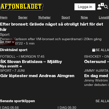
Logga in
Hem
Serier
Nyheter
Sport
Nöje
Livsstil
Efter bronset: Grävde något så otroligt hårt för det
här
Sport
Perseus Karlsson efter VM-bronset och superdramat i 20km gång
Se mer
Sport
•
16.07.22
•
5 min
Direktsänd sport
SE ALLA
FOTBOLL
•
I MORGON 17:45
ISHOCKEY
•
ON
Plus
Plus
ŠK Slovan Bratislava – Mjällby
Östersund 
Nya avsnitt →
SPORT
•
7 JUNI
16:36
JIMMY HJÄRTA
Gör löptester med Andreas Almgren
En dag med 
Jimmy Wixtröm 
under debuten i
Senaste sportklippen
SE ALLA
I DAG 05:56
1:13
I DAG 05:30