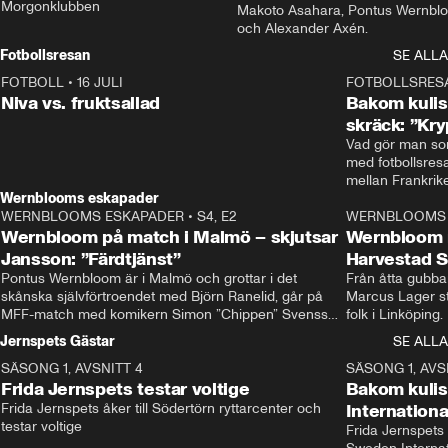
Morgonklubben
Makoto Asahara, Pontus Wernblo
och Alexander Axén.
Fotbollsresan
SE ALLA
FOTBOLL
•
16 JULI
0:44
FOTBOLLSRES
Niva vs. fruktsallad
Bakom kulis
skräck: ”Kry
Vad gör man som
med fotbollsres
Wernblooms eskapader
WERNBLOOMS ESKAPADER
•
S4, E2
38:23
WERNBLOOMS 
Wernbloom på match i Malmö – skjutsar
Wernbloom 
Jansson: ”Färdtjänst”
Harvestad 
Pontus Wernbloom är i Malmö och grottar i det 
Från åtta gubbar 
skånska självförtroendet med Björn Ranelid, går på 
Marcus Lager sta
MFF-match med komikern Simon ”Chippen” Svensson 
folk i Linköping
och hjälper skadade stjärnbacken Pontus Jansson 
och Wernbloom kl
Jernspets Gästar
SE ALLA
hem. 
SÄSONG 1, AVSNITT 4
13:37
SÄSONG 1, AVS
Frida Jernspets testar voltige
Bakom kuli
Frida Jernspets åker till Södertörn ryttarcenter och 
Internation
testar voltige
Frida Jernspets 