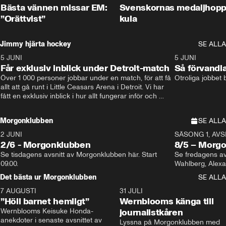
Bästa vännen missar EM:
Svenskornas medaljhopp
”Orättvist”
kula
Jimmy hjärta hockey
SE ALLA
5 JUNI
11:14
5 JUNI
Får exklusiv inblick under Detroit-match
Så förvandl
Över 1 000 personer jobbar under en match, för att få 
Otroliga jobbet
allt att gå runt i Little Ceasars Arena i Detroit. Vi har 
fått en exklusiv inblick i hur allt fungerar inför och 
under match i världens bästa hockeyliga
Morgonklubben
SE ALLA
2 JUNI
SÄSONG 1, AVSN
2/6 - Morgonklubben
8/5 – Morg
Se tisdagens avsnitt av Morgonklubben här. Start 
Se fredagens av
09.00. 
Det bästa ur Morgonklubben
SE ALLA
7 AUGUSTI
1:14
31 JULI
”Höll barnet hemligt”
Wernblooms känga till
Wernblooms Keisuke Honda-
journalistkåren
anekdoter i senaste avsnittet av 
Lyssna på Morgonklubben med 