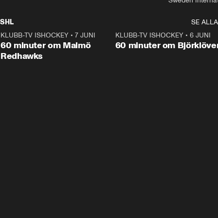
Sweden Interna
SHL
SE ALLA
KLUBB-TV ISHOCKEY
•
7 JUNI
1:02:53
KLUBB-TV ISHOCKEY
•
6 JUNI
1:0
Plus
60 minuter om Malmö
60 minuter om Björklöve
Redhawks