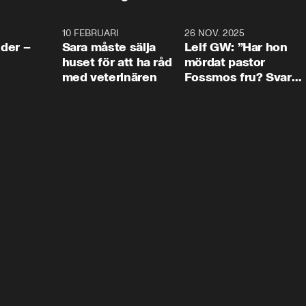
4:24
10 FEBRUARI
4:13
26 NOV. 2025
8:1
der –
Sara måste sälja
Leif GW: ”Har hon
huset för att ha råd
mördat pastor
med veterinären
Fossmos fru? Svar
nej.”