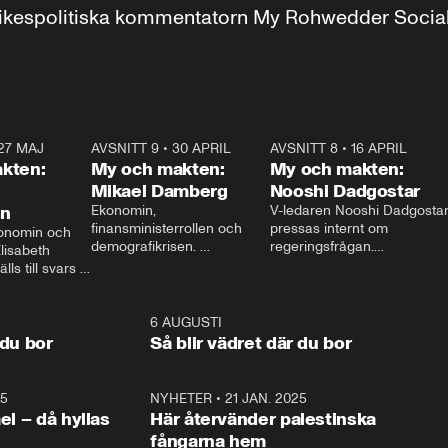
r inrikespolitiska kommentatorn My Rohwedder Soci
27 MAJ
3:51
AVSNITT 9
•
30 APRIL
24:00
AVSNITT 8
•
16 APRIL
25:1
kten:
My och makten:
My och makten:
Mikael Damberg
Nooshi Dadgostar
on
Ekonomin, 
V-ledaren Nooshi Dadgostar
finansministerrollen och 
pressas internt om 
onomin och 
demografikrisen. 
regeringsfrågan.

lisabeth 
Oppositionen ställs till svars 
I Aftonbladets 
ls till svars 
när Socialdemokraternas 
partiledarutfrågning ”My 
stern gästar 
Mikael Damberg gästar My 
och Makten” sätter hon ner 
My och Makten. 
och Makten. 
foten mot kritikerna:

1:06
6 AUGUSTI
1:0
– Vi ställer upp i val. Ska vi 
 du bor
Så blir vädret där du bor
vara med så sitter vi förstås 
25
1:22
NYHETER
•
21 JAN. 2025
0:5
ael – då hyllas
Här återvänder palestinska
fångarna hem