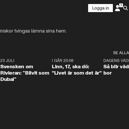
Logga in
änniskor tvingas lämna sina hem.
SE ALLA
4
23 JULI
1:42
I GÅR 20:08
4:36
DAGENS VÄD
Svensken om
Linn, 17, ska dö:
Så blir väd
Rivieran: "Blivit som
”Livet är som det är”
bor
Dubai"