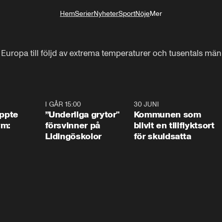
Hem
Serier
Nyheter
Sport
Nöje
Mer
Livsstil
l i Europa till följd av extrema temperaturer och tusentals m
1:01
I GÅR 15:00
1:07
30 JUNI
1:2
äppte
”Underliga grytor"
Kommunen som
ym:
försvinner på
blivit en tillflyktsort
Lidingöskolor
för skuldsatta