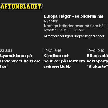
Europa i lågor - se bilderna här
Nyheter
Kraftiga bränder rasar på flera hål
Nyheter
•
18.07.22
•
63 sek
Klimatförändringar
Europa
Skogsbränder
23 JULI
2:02
I DAG 13:46
0:55
I DAG 10:40
Lyxmäklaren på
Kändisar och
Rituals sl
Rivieran: "Lite friare
politiker på Heffners
bebisparf
här"
swingerklubb
”Sjukaste”