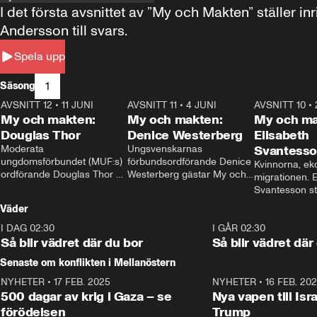
I det första avsnittet av ”My och Makten” ställe
Andersson till svars.
Spela upp
1
Säsong
AVSNITT 12
•
11 JUNI
26:27
AVSNITT 11
•
4 JUNI
23:40
AVSNITT 10
•
My och makten:
My och makten:
My och ma
Douglas Thor
Denice Westerberg
Elisabeth
Moderata 
Ungsvenskarnas 
Svantess
ungdomsförbundet (MUF:s) 
förbundsordförande Denice 
Kvinnorna, ek
ordförande Douglas Thor 
Westerberg gästar My och 
migrationen. E
gästar My och makten. I 
makten. I avsnittet 
Svantesson stäl
avsnittet diskuteras 
diskuteras migrationsfrågan 
när finansmini
Väder
tonårsutvisningarna och hur 
och hur SD ska locka 
Moderaterna ska locka 
kvinnliga väljare. 
I DAG 02:30
1:06
I GÅR 02:30
väljare till valet i höst. 
Så blir vädret där du bor
Så blir vädret där
Senaste om konflikten i Mellanöstern
NYHETER
•
17 FEB. 2025
0:45
NYHETER
•
16 FEB. 20
500 dagar av krig i Gaza – se
Nya vapen till Isr
förödelsen
Trump