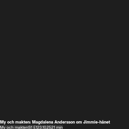
My och makten: Magdalena Andersson om Jimmie-hånet
My och makten
S1 E1
23.10.25
21 min