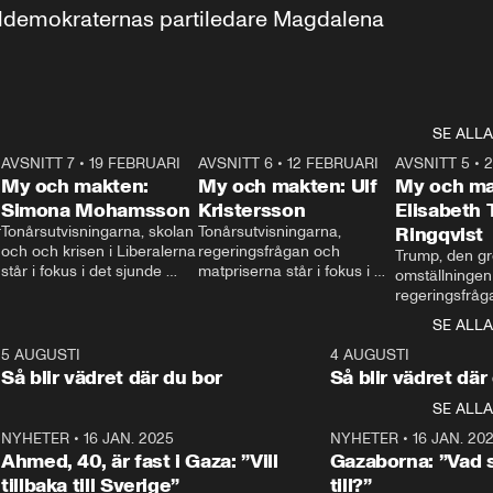
aldemokraternas partiledare Magdalena 
SE ALLA
7
AVSNITT 7
•
19 FEBRUARI
24:30
AVSNITT 6
•
12 FEBRUARI
27:30
AVSNITT 5
•
My och makten:
My och makten: Ulf
My och ma
Simona Mohamsson
Kristersson
Elisabeth
 
Tonårsutvisningarna, skolan 
Tonårsutvisningarna, 
Ringqvist
och och krisen i Liberalerna 
regeringsfrågan och 
Trump, den gr
står i fokus i det sjunde 
matpriserna står i fokus i 
omställningen
avsnittet av ”My och 
det sjätte avsnittet av ”My 
regeringsfråga
makten”. Se när 
och makten”. Se när 
centrum i det 
SE ALLA
Aftonbladets inrikespolitiska 
Aftonbladets inrikespolitiska 
avsnittet av ”
kommentator My 
kommentator My 
6
5 AUGUSTI
1:06
4 AUGUSTI
Makten”. Se nä
Rohwedder ställer 
Rohwedder ställer 
Så blir vädret där du bor
Så blir vädret där
Aftonbladets in
utbildnings- och 
statsminister Ulf Kristersson 
kommentator 
SE ALLA
integrationsminister Simona 
till svars.
Rohwedder stäl
Mohamsson till svars.
Centerpartiets
2
NYHETER
•
16 JAN. 2025
1:01
NYHETER
•
16 JAN. 20
Thand Ring till
Ahmed, 40, är fast i Gaza: ”Vill
Gazaborna: ”Vad s
tillbaka till Sverige”
till?”