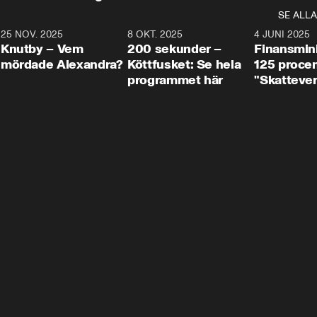
SE ALLA
3
25 NOV. 2025
31:05
8 OKT. 2025
4:29
4 JUNI 2025
Knutby – Vem
200 sekunder –
Finansmin
mördade Alexandra?
Köttfusket: Se hela
125 procent
programmet här
"Skattever
viktig uppg