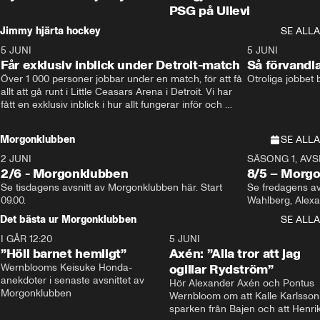
PSG på Ullevi
Jimmy hjärta hockey
SE ALLA
5 JUNI
11:14
5 JUNI
Får exklusiv inblick under Detroit-match
Så förvandl
Över 1 000 personer jobbar under en match, för att få 
Otroliga jobbet
allt att gå runt i Little Ceasars Arena i Detroit. Vi har 
fått en exklusiv inblick i hur allt fungerar inför och 
under match i världens bästa hockeyliga
Morgonklubben
SE ALLA
2 JUNI
SÄSONG 1, AVSN
2/6 - Morgonklubben
8/5 – Morg
Se tisdagens avsnitt av Morgonklubben här. Start 
Se fredagens av
09.00. 
Det bästa ur Morgonklubben
SE ALLA
I GÅR 12:20
1:14
5 JUNI
”Höll barnet hemligt”
Axén: ”Alla tror att jag
Wernblooms Keisuke Honda-
ogillar Rydström”
anekdoter i senaste avsnittet av 
Hör Alexander Axén och Pontus 
Morgonklubben
Wernbloom om att Kalle Karlsson 
sparken från Bajen och att Henrik