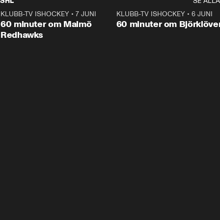
SHL
SE ALLA
KLUBB-TV ISHOCKEY
•
7 JUNI
1:02:53
KLUBB-TV ISHOCKEY
•
6 JUNI
1:0
Plus
60 minuter om Malmö
60 minuter om Björklöve
Redhawks