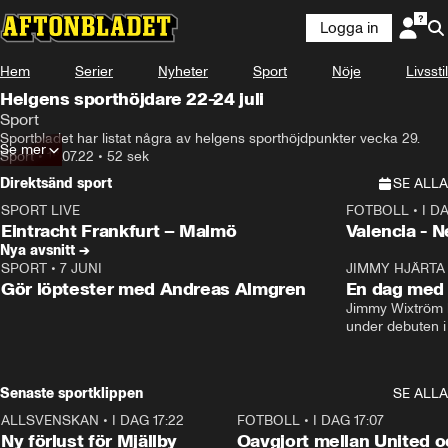
Logga in
Hem
Serier
Nyheter
Sport
Nöje
Livsstil
Helgens sporthöjdare 22-24 juli
Sport
Sportbladet har listat några av helgens sporthöjdpunkter vecka 29.
Se mer
Sport
•
18.07.22
•
52 sek
Direktsänd sport
SE ALLA
SPORT LIVE
FOTBOLL
•
I D
LIVE
Plus
Plus
Eintracht Frankfurt – Malmö
Valencia - 
Nya avsnitt →
SPORT
•
7 JUNI
16:36
JIMMY HJÄRTA
Gör löptester med Andreas Almgren
En dag med 
Jimmy Wixtröm 
under debuten i
Senaste sportklippen
SE ALLA
ALLSVENSKAN
•
I DAG 17:22
0:37
FOTBOLL
•
I DAG 17:07
Ny förlust för Mjällby
Oavgjort mellan United o