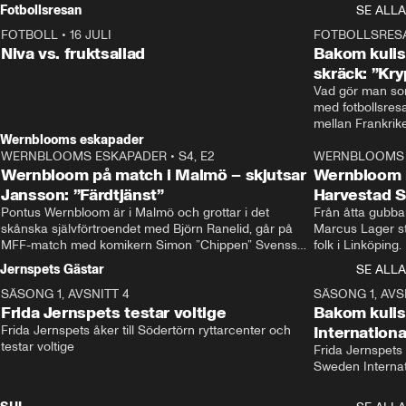
Rydström tar över
Fotbollsresan
SE ALLA
FOTBOLL
•
16 JULI
0:44
FOTBOLLSRES
Niva vs. fruktsallad
Bakom kulis
skräck: ”Kry
Vad gör man som
med fotbollsres
Wernblooms eskapader
WERNBLOOMS ESKAPADER
•
S4, E2
38:23
WERNBLOOMS 
Wernbloom på match i Malmö – skjutsar
Wernbloom 
Jansson: ”Färdtjänst”
Harvestad 
Pontus Wernbloom är i Malmö och grottar i det 
Från åtta gubbar 
skånska självförtroendet med Björn Ranelid, går på 
Marcus Lager sta
MFF-match med komikern Simon ”Chippen” Svensson 
folk i Linköping
och hjälper skadade stjärnbacken Pontus Jansson 
och Wernbloom kl
Jernspets Gästar
SE ALLA
hem. 
SÄSONG 1, AVSNITT 4
13:37
SÄSONG 1, AVS
Frida Jernspets testar voltige
Bakom kuli
Frida Jernspets åker till Södertörn ryttarcenter och 
Internation
testar voltige
Frida Jernspets 
Sweden Interna