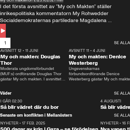
My och makten
S1 E1
23.10.25
21 min
I det första avsnittet av ”My och Makten” ställer 
inrikespolitiska kommentatorn My Rohwedder 
Socialdemokraternas partiledare Magdalena 
Andersson till svars.
1
SE ALLA
AVSNITT 12
•
11 JUNI
26:27
AVSNITT 11
•
4 JUNI
2
My och makten: Douglas
My och makten: Denice
Thor
Westerberg
Moderata ungdomsförbundet 
Ungsvenskarnas 
(MUF:s) ordförande Douglas Thor 
förbundsordförande Denice 
gästar My och makten. I avsnittet 
Westerberg gästar My och makten.
diskuteras tonårsutvisningarna och 
avsnittet diskuteras migrationsfrå
hur Moderaterna ska locka väljare till 
och hur SD ska locka kvinnliga 
Väder
SE ALLA
valet i höst. 
väljare. 
I GÅR 02:30
1:06
4 AUGUSTI
Så blir vädret där du bor
Så blir vädr
Senaste om konflikten i Mellanöstern
SE ALLA
NYHETER
•
17 FEB. 2025
0:45
NYHETER
•
16 F
500 dagar av krig i Gaza – se förödelsen
Nya vapen ti