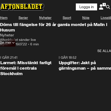
Logga in
Hem
Serier
Nyheter
Sport
Nöje
Livsstil
Döms till fängelse för 26 år gamla mordet på Malin i
Husum
Nyheter
Aftonbladet sänder live
Se mer
Nyheter
•
19.07.22
•
6 min
SE ALLA
I GÅR 21:41
0:35
I GÅR 18:52
Larmet: Misstänkt farligt
Uppgifter: Jakt på
föremål i centrala
gärningsman – på samma
Stockholm