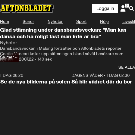
Logga in
Hem
Serier
Nyheter
Sport
Nöje
Livsstil
Glad stämning under dansbandsveckan: ”Man kan
dansa och ha roligt fast man inte är bra”
Nyheter
Dansbandsveckan i Malung fortsätter och Aftonbladets reporter 
Cecilia Vaccari kollar upp stämningen bland såväl besökare som 
Se mer
dansbandsgrupper.
Nyheter
•
20.07.22
•
140 sek
SE ALLA
I DAG 08:20
0:19
DAGENS VÄDER
•
I DAG 02:30
Se de nya bilderna på solen
Så blir vädret där du bor