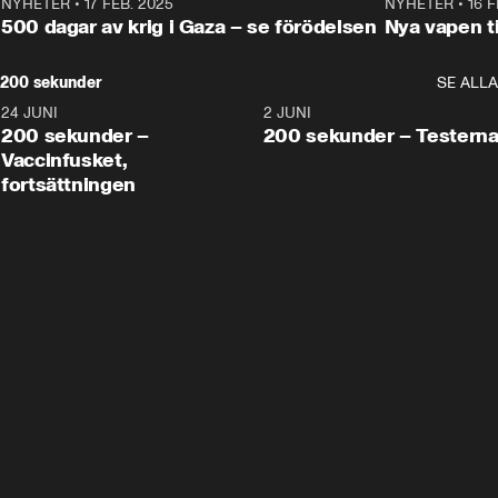
NYHETER
•
17 FEB. 2025
0:45
NYHETER
•
16 F
500 dagar av krig i Gaza – se förödelsen
Nya vapen ti
200 sekunder
SE ALLA
24 JUNI
5:00
2 JUNI
200 sekunder –
200 sekunder – Testern
Vaccinfusket,
fortsättningen