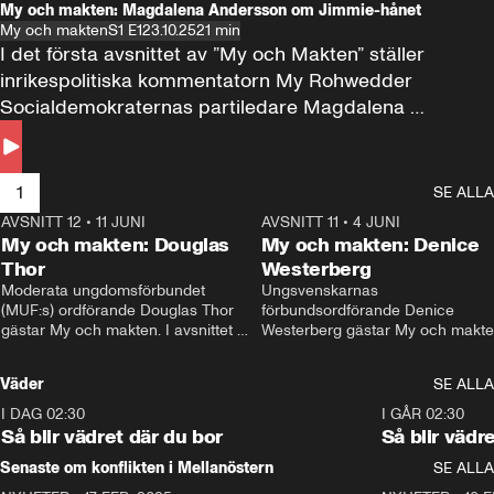
My och makten: Magdalena Andersson om Jimmie-hånet
My och makten
S1 E1
23.10.25
21 min
I det första avsnittet av ”My och Makten” ställer 
inrikespolitiska kommentatorn My Rohwedder 
Socialdemokraternas partiledare Magdalena 
Andersson till svars.
1
SE ALLA
AVSNITT 12
•
11 JUNI
26:27
AVSNITT 11
•
4 JUNI
2
My och makten: Douglas
My och makten: Denice
Thor
Westerberg
Moderata ungdomsförbundet 
Ungsvenskarnas 
(MUF:s) ordförande Douglas Thor 
förbundsordförande Denice 
gästar My och makten. I avsnittet 
Westerberg gästar My och makten.
diskuteras tonårsutvisningarna och 
avsnittet diskuteras migrationsfrå
hur Moderaterna ska locka väljare till 
och hur SD ska locka kvinnliga 
Väder
SE ALLA
valet i höst. 
väljare. 
I DAG 02:30
1:06
I GÅR 02:30
Så blir vädret där du bor
Så blir vädr
Senaste om konflikten i Mellanöstern
SE ALLA