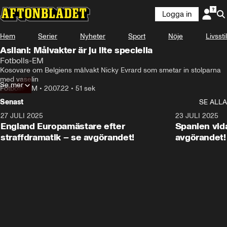
Logga in
Hem
Serier
Nyheter
Sport
Nöje
Livsstil
Asllani: Målvakter är ju lite speciella
Fotbolls-EM
Kosovare om Belgiens målvakt Nicky Evrard som smetar in stolparna 
med vaselin
Se mer
Fotbolls-EM
•
20.07.22
•
51 sek
Senast
SE ALLA
27 JULI 2025
0:59
23 JULI 2025
England Europamästare efter
Spanien vida
straffdramatik – se avgörandet!
avgörandet!