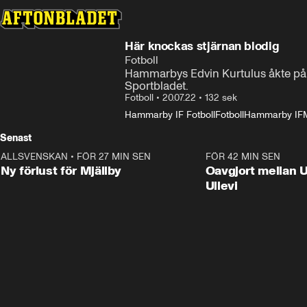
Här knockas stjärnan blodig
Fotboll
Hammarbys Edvin Kurtulus åkte på 
Sportbladet.
Fotboll
•
20.07.22
•
132 sek
Hammarby IF Fotboll
Fotboll
Hammarby IF
Senast
ALLSVENSKAN
•
FÖR 27 MIN SEN
0:37
FÖR 42 MIN SEN
Ny förlust för Mjällby
Oavgjort mellan 
Ullevi