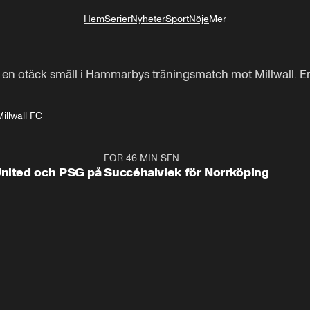
Hem
Serier
Nyheter
Sport
Nöje
Mer
Livsstil
en otäck smäll i Hammarbys träningsmatch mot Millwall. E
Millwall FC
1:22
FÖR 46 MIN SEN
0:4
United och PSG på
Succéhalvlek för Norrköping