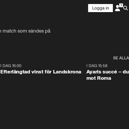
Logga in
n match som sändes på 
SE ALLA
9
I DAG 16:00
0:33
I DAG 15:58
Efterlängtad vinst för Landskrona
Ayaris succé – du
mot Roma