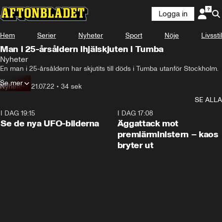
Logga in
Hem
Serier
Nyheter
Sport
Nöje
Livsstil
Man i 25-årsåldern ihjälskjuten i Tumba
Nyheter
En man i 25-årsåldern har skjutits till döds i Tumba utanför Stockholm.

Se mer
Enligt uppgifter till Aftonbladet har en misstänkt person setts försvinna 
Nyheter
•
21.07.22
•
34 sek
på elsparkcykel.
SE ALLA
I DAG 19:15
0:36
I DAG 17:08
Se de nya UFO-bilderna
Äggattack mot
premiärministern – kaos
bryter ut