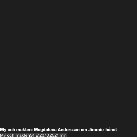
My och makten: Magdalena Andersson om Jimmie-hånet
My och makten
S1 E1
23.10.25
21 min