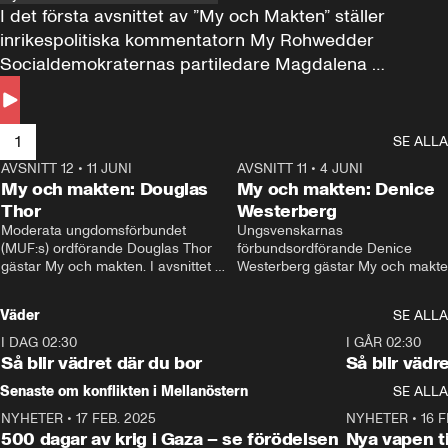
I det första avsnittet av ”My och Makten” ställer 
inrikespolitiska kommentatorn My Rohwedder 
Socialdemokraternas partiledare Magdalena 
Andersson till svars.
1
SE ALLA
AVSNITT 12
•
11 JUNI
26:27
AVSNITT 11
•
4 JUNI
2
My och makten: Douglas
My och makten: Denice
Thor
Westerberg
Moderata ungdomsförbundet 
Ungsvenskarnas 
(MUF:s) ordförande Douglas Thor 
förbundsordförande Denice 
gästar My och makten. I avsnittet 
Westerberg gästar My och makten.
diskuteras tonårsutvisningarna och 
avsnittet diskuteras migrationsfrå
hur Moderaterna ska locka väljare till 
och hur SD ska locka kvinnliga 
Väder
SE ALLA
valet i höst. 
väljare. 
I DAG 02:30
1:06
I GÅR 02:30
Så blir vädret där du bor
Så blir vädr
Senaste om konflikten i Mellanöstern
SE ALLA
NYHETER
•
17 FEB. 2025
0:45
NYHETER
•
16 F
500 dagar av krig i Gaza – se förödelsen
Nya vapen ti