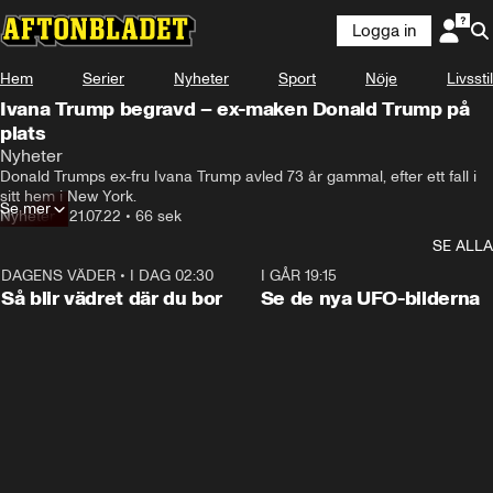
Logga in
Hem
Serier
Nyheter
Sport
Nöje
Livsstil
Ivana Trump begravd – ex-maken Donald Trump på
plats
Nyheter
Donald Trumps ex-fru Ivana Trump avled 73 år gammal, efter ett fall i 
sitt hem i New York.
Se mer
Nyheter
•
21.07.22
•
66 sek
SE ALLA
DAGENS VÄDER
•
I DAG 02:30
1:06
I GÅR 19:15
Så blir vädret där du bor
Se de nya UFO-bilderna