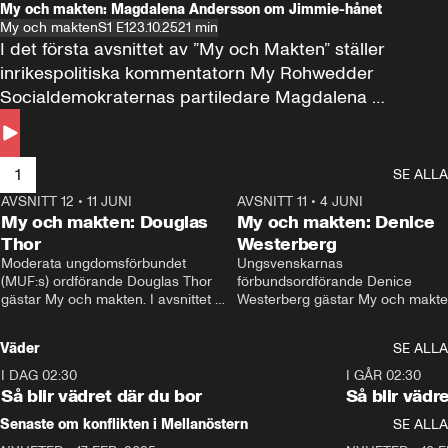
My och makten: Magdalena Andersson om Jimmie-hånet
My och makten
S1 E1
23.10.25
21 min
I det första avsnittet av ”My och Makten” ställer 
inrikespolitiska kommentatorn My Rohwedder 
Socialdemokraternas partiledare Magdalena 
Andersson till svars.
1
SE ALLA
AVSNITT 12
•
11 JUNI
26:27
AVSNITT 11
•
4 JUNI
2
My och makten: Douglas
My och makten: Denice
Thor
Westerberg
Moderata ungdomsförbundet 
Ungsvenskarnas 
(MUF:s) ordförande Douglas Thor 
förbundsordförande Denice 
gästar My och makten. I avsnittet 
Westerberg gästar My och makten.
diskuteras tonårsutvisningarna och 
avsnittet diskuteras migrationsfrå
hur Moderaterna ska locka väljare till 
och hur SD ska locka kvinnliga 
Väder
SE ALLA
valet i höst. 
väljare. 
I DAG 02:30
1:06
I GÅR 02:30
Så blir vädret där du bor
Så blir vädr
Senaste om konflikten i Mellanöstern
SE ALLA