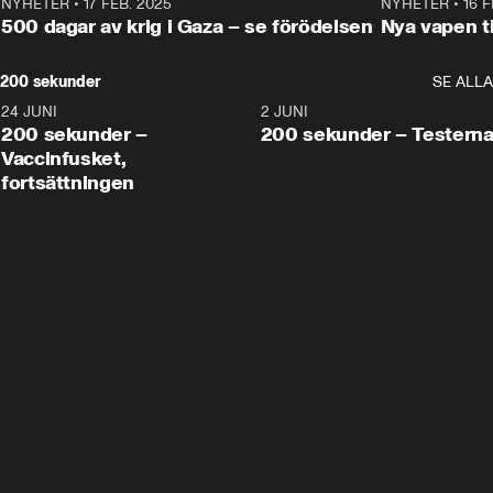
NYHETER
•
17 FEB. 2025
0:45
NYHETER
•
16 F
500 dagar av krig i Gaza – se förödelsen
Nya vapen ti
200 sekunder
SE ALLA
24 JUNI
5:00
2 JUNI
200 sekunder –
200 sekunder – Testern
Vaccinfusket,
fortsättningen