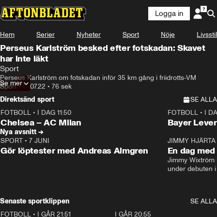
Logga in
Hem
Serier
Nyheter
Sport
Nöje
Livsstil
Perseus Karlström besked efter fotskadan: Skavet
har inte läkt
Sport
Perseus Karlström om fotskadan inför 35 km gång i friidrotts-VM
Se mer
Sport
•
21.07.22
•
76 sek
Direktsänd sport
SE ALLA
FOTBOLL
•
I DAG 11:50
FOTBOLL
•
I D
Plus
Plus
Chelsea – AC Milan
Bayer Lever
Nya avsnitt →
SPORT
•
7 JUNI
16:36
JIMMY HJÄRTA
Gör löptester med Andreas Almgren
En dag med 
Jimmy Wixtröm 
under debuten i
Senaste sportklippen
SE ALLA
FOTBOLL
•
I GÅR 21:51
0:31
I GÅR 20:55