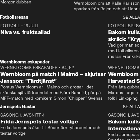
Morgonklubben
Wernbloom om att Kalle Karlsson 
sparken från Bajen och att Henrik
Rydström tar över
Fotbollsresan
SE ALLA
FOTBOLL
•
16 JULI
0:44
FOTBOLLSRES
Niva vs. fruktsallad
Bakom kulis
skräck: ”Kry
Vad gör man som
med fotbollsres
Wernblooms eskapader
WERNBLOOMS ESKAPADER
•
S4, E2
38:23
WERNBLOOMS 
Wernbloom på match i Malmö – skjutsar
Wernbloom 
Jansson: ”Färdtjänst”
Harvestad 
Pontus Wernbloom är i Malmö och grottar i det 
Från åtta gubbar 
skånska självförtroendet med Björn Ranelid, går på 
Marcus Lager sta
MFF-match med komikern Simon ”Chippen” Svensson 
folk i Linköping
och hjälper skadade stjärnbacken Pontus Jansson 
och Wernbloom kl
Jernspets Gästar
SE ALLA
hem. 
SÄSONG 1, AVSNITT 4
13:37
SÄSONG 1, AVS
Frida Jernspets testar voltige
Bakom kuli
Frida Jernspets åker till Södertörn ryttarcenter och 
Internation
testar voltige
Frida Jernspets 