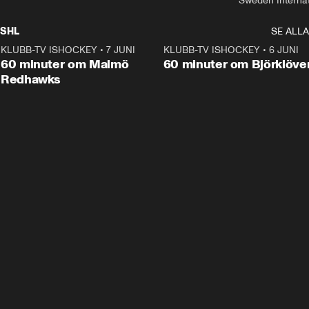
Sweden Interna
SHL
SE ALLA
KLUBB-TV ISHOCKEY
•
7 JUNI
1:02:53
KLUBB-TV ISHOCKEY
•
6 JUNI
1:0
Plus
60 minuter om Malmö
60 minuter om Björklöve
Redhawks