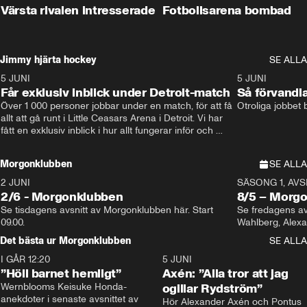
Värsta rivalen intresserade
Fotbollsarena bombad
Jimmy hjärta hockey
SE ALLA
5 JUNI
11:14
5 JUNI
Får exklusiv inblick under Detroit-match
Så förvandl
Över 1 000 personer jobbar under en match, för att få 
Otroliga jobbet
allt att gå runt i Little Ceasars Arena i Detroit. Vi har 
fått en exklusiv inblick i hur allt fungerar inför och 
under match i världens bästa hockeyliga
Morgonklubben
SE ALLA
2 JUNI
SÄSONG 1, AVSN
2/6 - Morgonklubben
8/5 – Morg
Se tisdagens avsnitt av Morgonklubben här. Start 
Se fredagens av
09.00. 
Det bästa ur Morgonklubben
SE ALLA
I GÅR 12:20
1:14
5 JUNI
”Höll barnet hemligt”
Axén: ”Alla tror att jag
Wernblooms Keisuke Honda-
ogillar Rydström”
anekdoter i senaste avsnittet av 
Hör Alexander Axén och Pontus 