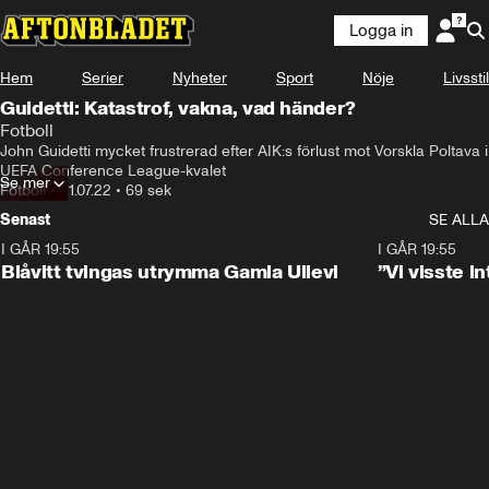
Logga in
Hem
Serier
Nyheter
Sport
Nöje
Livsstil
Guidetti: Katastrof, vakna, vad händer?
Fotboll
John Guidetti mycket frustrerad efter AIK:s förlust mot Vorskla Poltava i 
UEFA Conference League-kvalet
Se mer
Fotboll
•
21.07.22
•
69 sek
Senast
SE ALLA
I GÅR 19:55
0:29
I GÅR 19:55
Blåvitt tvingas utrymma Gamla Ullevi
”Vi visste 