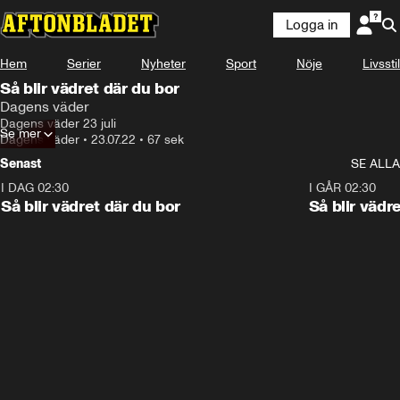
Logga in
Hem
Serier
Nyheter
Sport
Nöje
Livsstil
Så blir vädret där du bor
Dagens väder
Dagens väder 23 juli
Se mer
Dagens väder
•
23.07.22
•
67 sek
Senast
SE ALLA
I DAG 02:30
1:06
I GÅR 02:30
Så blir vädret där du bor
Så blir vädr