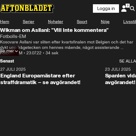
Logga in
Hem
Serier
Nyheter
Sport
Nöje
Livsstil
Wikman om Asllani: "Vill inte kommentera"
Fotbolls-EM
Kosovare Asllani var sliten efter kvartsfinalen mot Belgien och det har 
dykt upp frågetecken om hennes mående, något assisterande 
Se mer
förbundskapten Magnus Wikman inte vill kommentera.
Fotbolls-EM
•
23.07.22
•
34 sek
Senast
SE ALLA
27 JULI 2025
0:59
23 JULI 2025
England Europamästare efter
Spanien vida
straffdramatik – se avgörandet!
avgörandet!