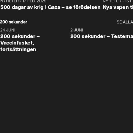
NYHETER
•
17 FEB. 2025
0:45
NYHETER
•
16 F
500 dagar av krig i Gaza – se förödelsen
Nya vapen ti
200 sekunder
SE ALLA
24 JUNI
5:00
2 JUNI
200 sekunder –
200 sekunder – Testern
Vaccinfusket,
fortsättningen