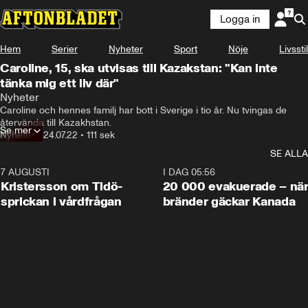
Logga in
Hem
Serier
Nyheter
Sport
Nöje
Livsstil
Caroline, 15, ska utvisas till Kazakstan: "Kan inte
tänka mig ett liv där"
Nyheter
Caroline och hennes familj har bott i Sverige i tio år. Nu tvingas de 
återvända till Kazakhstan.
Se mer
Nyheter
•
24.07.22
•
111 sek
SE ALLA
7 AUGUSTI
0:42
I DAG 05:56
Kristersson om Tidö-
20 000 evakuerade – nä
sprickan i vårdfrågan
bränder gäckar Kanada