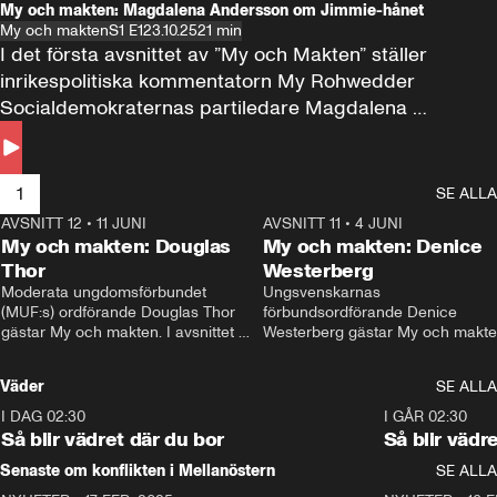
My och makten: Magdalena Andersson om Jimmie-hånet
My och makten
S1 E1
23.10.25
21 min
I det första avsnittet av ”My och Makten” ställer 
inrikespolitiska kommentatorn My Rohwedder 
Socialdemokraternas partiledare Magdalena 
Andersson till svars.
1
SE ALLA
AVSNITT 12
•
11 JUNI
26:27
AVSNITT 11
•
4 JUNI
2
My och makten: Douglas
My och makten: Denice
Thor
Westerberg
Moderata ungdomsförbundet 
Ungsvenskarnas 
(MUF:s) ordförande Douglas Thor 
förbundsordförande Denice 
gästar My och makten. I avsnittet 
Westerberg gästar My och makten.
diskuteras tonårsutvisningarna och 
avsnittet diskuteras migrationsfrå
hur Moderaterna ska locka väljare till 
och hur SD ska locka kvinnliga 
Väder
SE ALLA
valet i höst. 
väljare. 
I DAG 02:30
1:06
I GÅR 02:30
Så blir vädret där du bor
Så blir vädr
Senaste om konflikten i Mellanöstern
SE ALLA