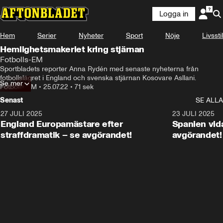
Logga in
Hem
Serier
Nyheter
Sport
Nöje
Livsstil
Hemlighetsmakeriet kring stjärnan
Fotbolls-EM
Sportbladets reporter Anna Rydén med senaste nyheterna från 
fotbollslägret i England och svenska stjärnan Kosovare Asllani.
Se mer
Fotbolls-EM
•
25.07.22
•
71 sek
Senast
SE ALLA
27 JULI 2025
0:59
23 JULI 2025
England Europamästare efter
Spanien vida
straffdramatik – se avgörandet!
avgörandet!