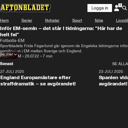
Logga in
Hem
Serier
Nyheter
Sport
Nöje
Livsstil
Inför EM-semin – det står i tidningarna: "Här har de
helt fel"
Fotbolls-EM
Sportbladets Frida Fagerlund går igenom de Engelska tidningarna inför 
semifinalen i EM mellan Sverige och England.
Se mer
Fotbolls-EM
•
26.07.22
•
7 min
Senast
SE ALLA
27 JULI 2025
0:59
23 JULI 2025
England Europamästare efter
Spanien vida
straffdramatik – se avgörandet!
avgörandet!