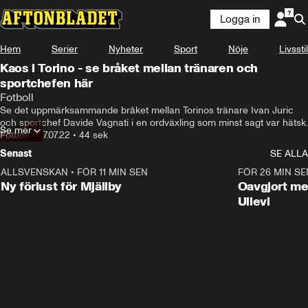
Logga in
Hem
Serier
Nyheter
Sport
Nöje
Livsstil
Kaos i Torino - se bråket mellan tränaren och
sportchefen här
Fotboll
Se det uppmärksammande bråket mellan Torinos tränare Ivan Juric 
och sportchef Davide Vagnati i en ordväxling som minst sagt var hätsk.
Se mer
Fotboll
•
27.07.22
•
44 sek
Senast
SE ALLA
ALLSVENSKAN
•
FÖR 11 MIN SEN
0:37
FÖR 26 MIN SE
Ny förlust för Mjällby
Oavgjort me
Ullevi